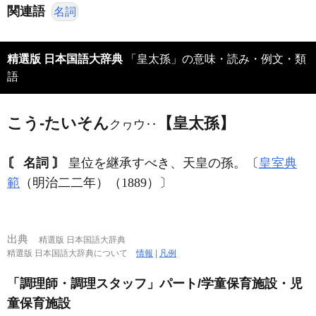
関連語
名詞
精選版 日本国語大辞典
「皇太孫」の意味・読み・例文・類
語
こう‐たいそん
【皇太孫】
クヮウ‥
〘 名詞 〙
皇位を継承すべき、天皇の孫。〔
皇室典
範
（明治二二年）（1889）〕
出典
精選版 日本国語大辞典
精選版 日本国語大辞典について
情報
|
凡例
「調理師・調理スタッフ」パート/学童保育施設・児
童保育施設