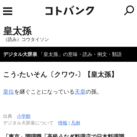
皇太孫
（読み）コウタイソン
デジタル大辞泉
「皇太孫」の意味・読み・例文・類語
こう‐たいそん〔クワウ‐〕【皇太孫】
皇位
を継ぐことになっている
天皇
の孫。
出典
小学館
デジタル大辞泉について
情報
|
凡例
「東京」調理職「高級うなぎ料理店で日本料理調