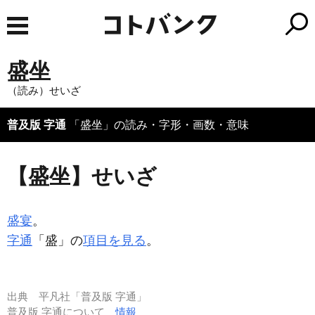
盛坐
（読み）せいざ
普及版 字通
「盛坐」の読み・字形・画数・意味
【盛坐】せいざ
盛宴
。
字通
「盛」の
項目を見る
。
出典
平凡社「普及版 字通」
普及版 字通について
情報