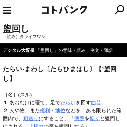
盥回し
（読み）タライマワシ
デジタル大辞泉
「盥回し」の意味・読み・例文・類語
×
たらい‐まわし〔たらひまはし〕【
盥回
し】
［名］
(スル)
１
あおむけに寝て、足で
たらい
を回す
曲芸
。
２
人や物、また
権利
・
地位
などを、ある限られた範
囲内で、
順送り
にすること。「
病院
を
転々
と
盥回し
にされる」「
権力
の座を
盥回し
する」