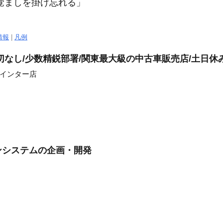
覚まし
を掛け忘れる」
情報
|
凡例
切なし/少数精鋭部署/関東最大級の中古車販売店/土日休
槻インター店
ンシステムの企画・開発