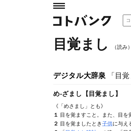
目覚まし
（読み
デジタル大辞泉
「目覚
め‐ざまし【目覚まし】
《「めさまし」とも》
１
目を覚ますこと。また、目を
２
目を覚ましたとき
子供
に与え