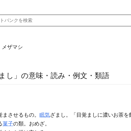
）メザマシ
まし」の意味・読み・例文・類語
覚まさせるもの。
眠気
ざまし。「
目覚まし
に濃いお茶を
る
菓子
の類。おめざ。