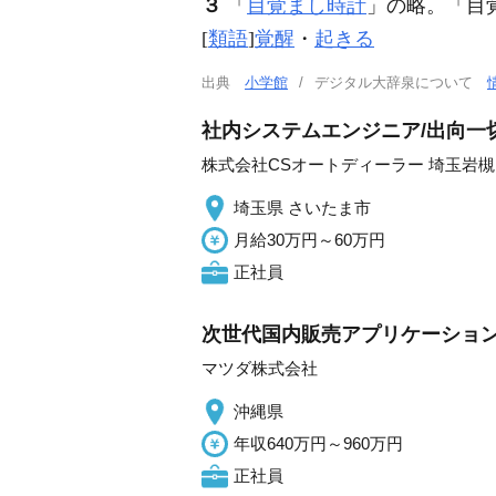
３
「
目覚まし時計
」の略。「
目
[
類語
]
覚醒
・
起きる
出典
小学館
デジタル大辞泉について
社内システムエンジニア/出向一
株式会社CSオートディーラー 埼玉岩
埼玉県 さいたま市
月給30万円～60万円
正社員
次世代国内販売アプリケーショ
マツダ株式会社
沖縄県
年収640万円～960万円
正社員