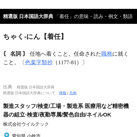
精選版 日本国語大辞典
「着任」の意味・読み・例文・類語
ちゃく‐にん【着任】
〘 名詞 〙
任地へ着くこと。任命された
職務
に就く
こと。〔
色葉字類抄
（1177‐81）〕
出典
精選版 日本国語大辞典
精選版 日本国語大辞典について
情報
|
凡例
製造スタッフ/検査/工場・製造系 医療用など精密機
器の組立·検査/夜勤専属/髪色自由/ネイルOK
株式会社ウイルテック
愛知県 小牧市