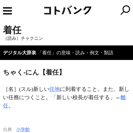
着任
（読み）チャクニン
デジタル大辞泉
「着任」の意味・読み・例文・類語
ちゃく‐にん【着任】
［名］
(スル)
新しい
任地
に到着すること。また、新し
い任務につくこと。「新しい校長が
着任
する」⇔
離
任
。
出典
小学館