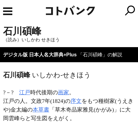
石川碩峰
（読み）いしかわ せきほう
デジタル版 日本人名大辞典+Plus
「石川碩峰」の解説
石川碩峰
いしかわ-せきほう
?－?
江戸
時代後期の
画家
。
江戸の人。文政7年(1824)の
序文
をもつ種樹家(うえき
や)金太編の
本草書
「草木奇品家雅見(かがみ)」に大
岡雲峰らと写生図をえがく。