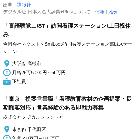
出典
講談社
デジタル版 日本人名大辞典+Plusについて
情報
|
凡例
「言語聴覚士/ST」訪問看護ステーション/土日祝休
み
合同会社ネクストK SmiLoop訪問看護ステーション高槻ステー
ション
大阪府 高槻市
月給26万5,000円～50万円
正社員
「東京」提案営業職「看護教育教材の企画提案・長
期顧客対応」営業経験のある即戦力募集
株式会社メヂカルフレンド社
東京都 千代田区
年収550万円～600万円