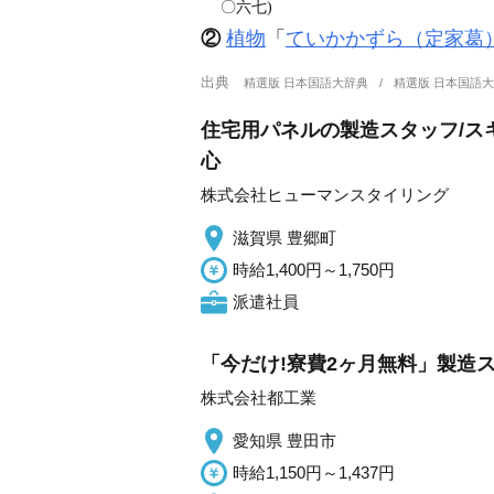
〇六七)
②
植物
「
ていかかずら（定家葛
出典
精選版 日本国語大辞典
精選版 日本国語
住宅用パネルの製造スタッフ/ス
心
株式会社ヒューマンスタイリング
滋賀県 豊郷町
時給1,400円～1,750円
派遣社員
「今だけ!寮費2ヶ月無料」製造ス
株式会社都工業
愛知県 豊田市
時給1,150円～1,437円