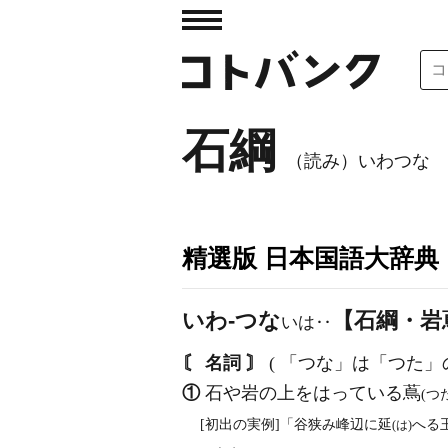
石綱
（読み）いわつな
精選版 日本国語大辞典
いわ‐つな
【石綱・岩
いは‥
〘 名詞 〙
( 「つな」は「つた」
①
石や岩の上をはっている蔦
(つ
[初出の実例]「谷狭み峰辺に延
へる
(は)