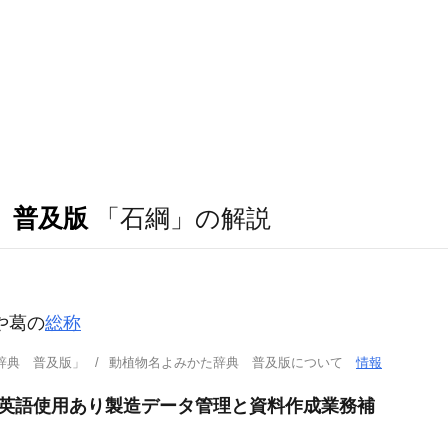
 普及版
「石綱」の解説
や葛の
総称
辞典 普及版」
動植物名よみかた辞典 普及版について
情報
OK英語使用あり製造データ管理と資料作成業務補