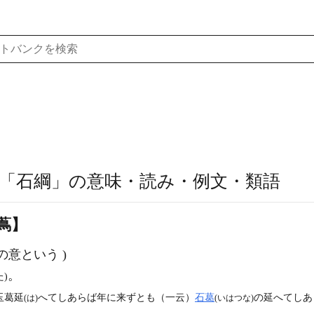
「石綱」の意味・読み・例文・類語
蔦】
の意という )
。
た)
玉葛延
へてしあらば年に来ずとも（一云）
石葛
の延へてしあ
(は)
(いはつな)