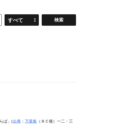
すべて
らば」(
出典
：
万葉集
（８Ｃ後）一二・三