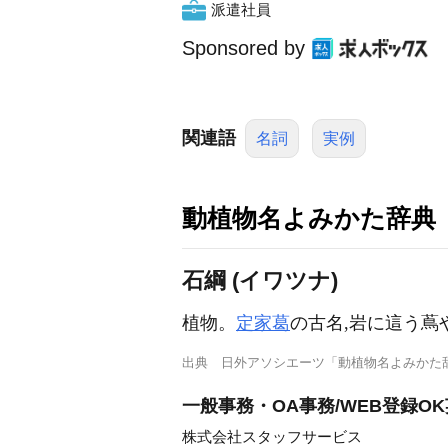
派遣社員
Sponsored by
関連語
名詞
実例
動植物名よみかた辞典
石綱 (イワツナ)
植物。
定家葛
の古名,岩に這う蔦
出典
日外アソシエーツ「動植物名よみかた
一般事務・OA事務/WEB登録
株式会社スタッフサービス