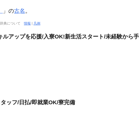
）
」の
古名
。
大辞典について
情報
|
凡例
キルアップを応援/入寮OK!新生活スタート/未経験から
タッフ/日払/即就業OK/寮完備