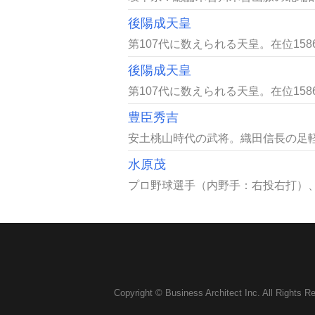
後陽成天皇
第107代に数えられる天皇。在位158
後陽成天皇
第107代に数えられる天皇。在位158
豊臣秀吉
安土桃山時代の武将。織田信長の足軽
水原茂
プロ野球選手（内野手：右投右打）、
Copyright © Business Architect Inc. All Rights R