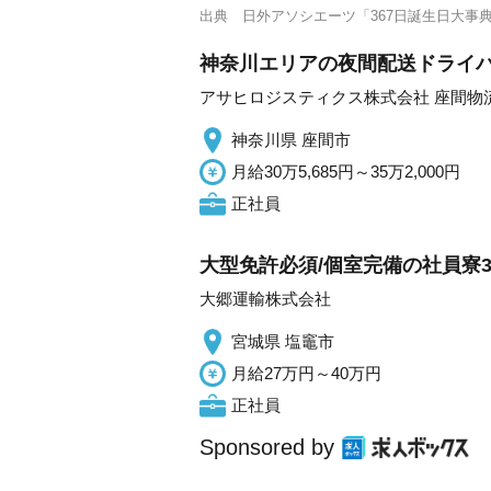
出典
日外アソシエーツ「367日誕生日大事
神奈川エリアの夜間配送ドライバー
アサヒロジスティクス株式会社 座間物
神奈川県 座間市
月給30万5,685円～35万2,000円
正社員
大型免許必須/個室完備の社員寮
大郷運輸株式会社
宮城県 塩竈市
月給27万円～40万円
正社員
Sponsored by