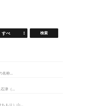
すべ
て
称...
津（...
もり）山...