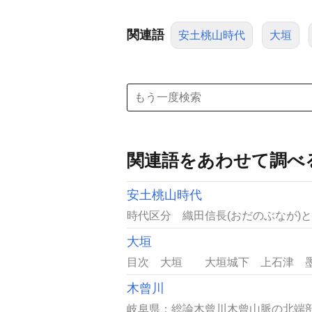
関連語
安土桃山時代
大垣
関連語をあわせて調べ
安土桃山時代
時代区分 織田信長(おだのぶなが)と
大垣
目次 大垣 大垣城下 上石津 墨俣
木曾川
岐阜県：総論木曾川木曾山脈の北端部