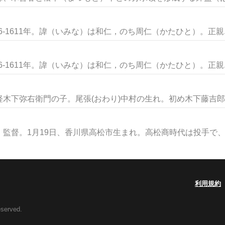
6-1611年。諱（いみな）は和仁，のち周仁（かたひと）。正親..
6-1611年。諱（いみな）は和仁，のち周仁（かたひと）。正親..
木下弥右衛門の子。尾張(おわり)中村の生れ。初め木下藤吉郎の
監督。1月19日、香川県高松市生まれ。高松商時代は投手で、慶
利用規約
eserved.