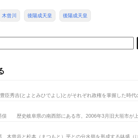
木曾川
後陽成天皇
後陽成天皇
る
豊臣秀吉(とよとみひでよし)とがそれぞれ政権を掌握した時代の名
 歴史岐阜県の南西部にある市。2006年3月旧大垣市が上石
、木曾谷と松本（まつもと）平との分水嶺を形成する鉢盛（はち