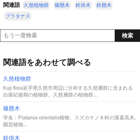
関連語
久慈植物群
篠懸木
鈴掛木
鈴懸木
プラタナス
関連語をあわせて調べる
久慈植物群
Kuji flora岩手県久慈市周辺に分布する久慈層群に含まれる
白亜紀後期の植物群。久慈層群の植物群...
篠懸木
学名：Platanus orientalis植物。スズカケノキ科の落葉高木,
園芸植物...
鈴掛木