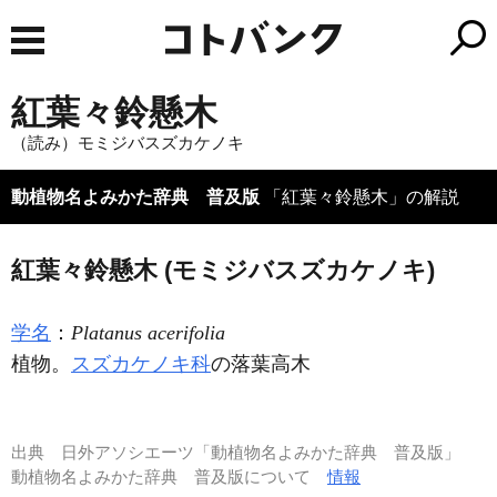
紅葉々鈴懸木
（読み）モミジバスズカケノキ
動植物名よみかた辞典 普及版
「紅葉々鈴懸木」の解説
紅葉々鈴懸木 (モミジバスズカケノキ)
学名
：
Platanus acerifolia
植物。
スズカケノキ科
の落葉高木
出典
日外アソシエーツ「動植物名よみかた辞典 普及版」
動植物名よみかた辞典 普及版について
情報