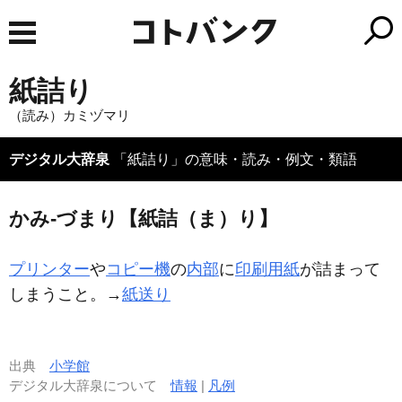
紙詰り
（読み）カミヅマリ
デジタル大辞泉
「紙詰り」の意味・読み・例文・類語
かみ‐づまり【紙詰（ま）り】
プリンター
や
コピー機
の
内部
に
印刷用紙
が詰まって
しまうこと。→
紙送り
出典
小学館
デジタル大辞泉について
情報
|
凡例