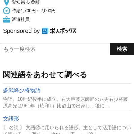
愛知県 扶桑町
時給1,700円～2,000円
派遣社員
Sponsored by
関連語をあわせて調べる
多武峰少将物語
物語。10世紀後半に成立。右大臣藤原師輔の八男右少将藤
原高光は961年（応和1）比叡山で出家し，後に...
文語形
〘 名詞 〙 文語②に用いられる語形。主として活用語につい