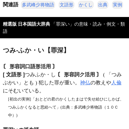
関連語
多武峰少将物語
文語形
かくし
出典
実例
精選版 日本国語大辞典
「罪深い」の意味・読み・例文・類
語
つみ‐ふか・い【罪深】
〘 形容詞口語形活用 〙
[ 文語形 ]
つみふか・し
〘 形容詞ク活用 〙
( 「つみ
ぶかい」とも ) 犯した罪が重い。
神仏
の教えや
人倫
にそむいている。
[初出の実例]「おとどの君のかくしたまはで失せ給ひにしかば、
つみふかくなると思給へて」(出典：多武峰少将物語（１０Ｃ
中）)