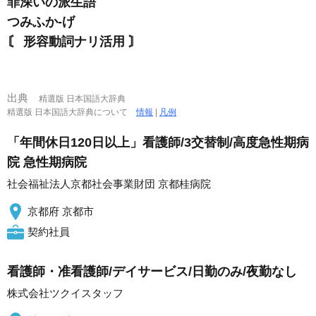
罪深いの派生語
つみふか‐げ
〘 形容動詞ナリ活用 〙
出典
精選版 日本国語大辞典
精選版 日本国語大辞典について
情報
|
凡例
「年間休日120日以上」看護師/3交替制/高度急性期病
院 急性期病院
社会福祉法人京都社会事業財団 京都桂病院
京都府 京都市
契約社員
看護師・准看護師/デイサービス/日勤のみ/夜勤なし
株式会社ツクイスタッフ