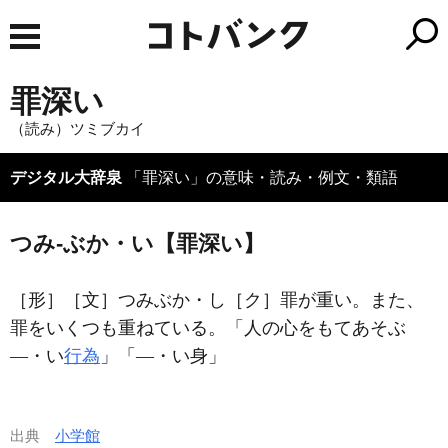
罪深い
（読み）ツミブカイ
デジタル大辞泉
「罪深い」の意味・読み・例文・類語
つみ‐ぶか・い【罪深い】
［形］
［文］つみぶか・し
［ク］
罪が重い。また、
罪をいくつも重ねている。「人の心をもてあそぶ
―・い
行為
」「―・い身」
出典
小学館