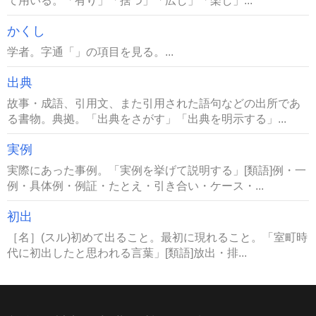
て用いる。「有り」「捨つ」「広し」「楽し」...
かくし
学者。字通「」の項目を見る。...
出典
故事・成語、引用文、また引用された語句などの出所であ
る書物。典拠。「出典をさがす」「出典を明示する」...
実例
実際にあった事例。「実例を挙げて説明する」[類語]例・一
例・具体例・例証・たとえ・引き合い・ケース・...
初出
［名］(スル)初めて出ること。最初に現れること。「室町時
代に初出したと思われる言葉」[類語]放出・排...