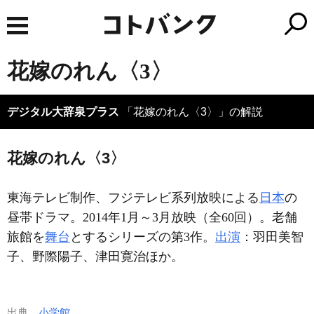
花嫁のれん〈3〉
デジタル大辞泉プラス
「花嫁のれん〈3〉」の解説
花嫁のれん〈3〉
東海テレビ制作、フジテレビ系列放映による
日本
の
昼帯ドラマ。2014年1月～3月放映（全60回）。老舗
旅館を
舞台
とするシリーズの第3作。
出演
：羽田美智
子、野際陽子、津田寛治ほか。
出典
小学館