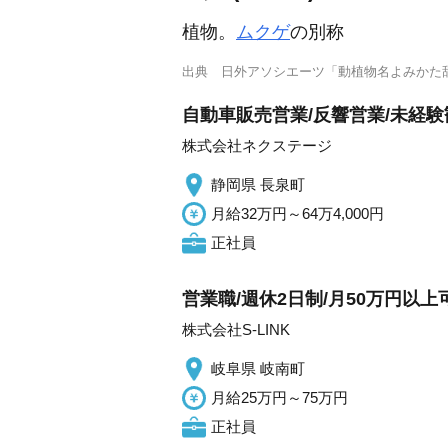
植物。
ムクゲ
の別称
出典
日外アソシエーツ「動植物名よみかた
自動車販売営業/反響営業/未経
株式会社ネクステージ
静岡県 長泉町
月給32万円～64万4,000円
正社員
営業職/週休2日制/月50万円以
株式会社S-LINK
岐阜県 岐南町
月給25万円～75万円
正社員