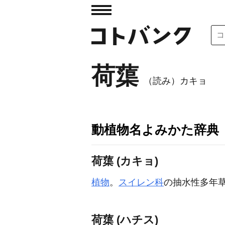
荷蕖
（読み）カキョ
動植物名よみかた辞典
荷蕖 (カキョ)
植物
。
スイレン科
の抽水性多年草
荷蕖 (ハチス)