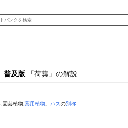
 普及版
「荷蕖」の解説
,園芸植物,
薬用植物
。
ハス
の
別称