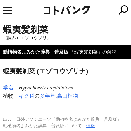
蝦夷髪剃菜
（読み）エゾコウゾリナ
動植物名よみかた辞典 普及版
「蝦夷髪剃菜」の解説
蝦夷髪剃菜 (エゾコウゾリナ)
学名
：
Hypochoeris crepidioides
植物。
キク科
の
多年草
,
高山植物
出典
日外アソシエーツ「動植物名よみかた辞典 普及版」
動植物名よみかた辞典 普及版について
情報