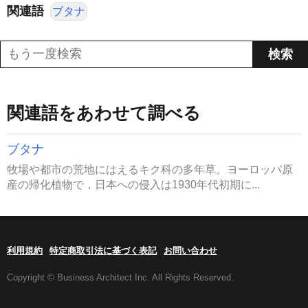
関連語
ブタナ
関連語をあわせて調べる
ブタナ
牧場や都市の荒地にはえるキク科の多年草。ヨーロッパ原
産の帰化植物で，日本への侵入は1930年代初期に...
利用規約
特定商取引法に基づく表記
お問い合わせ
Copyright © Business Architect Inc. All Rights Reserved.