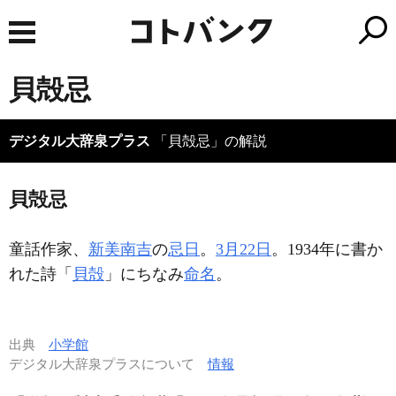
貝殻忌
デジタル大辞泉プラス
「貝殻忌」の解説
貝殻忌
童話作家、
新美南吉
の
忌日
。
3月22日
。1934年に書か
れた詩「
貝殻
」にちなみ
命名
。
出典
小学館
デジタル大辞泉プラスについて
情報