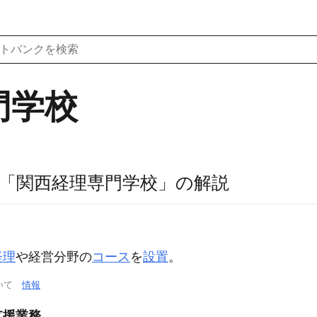
門学校
「関西経理専門学校」の解説
経理
や経営分野の
コース
を
設置
。
ついて
情報
支援業務