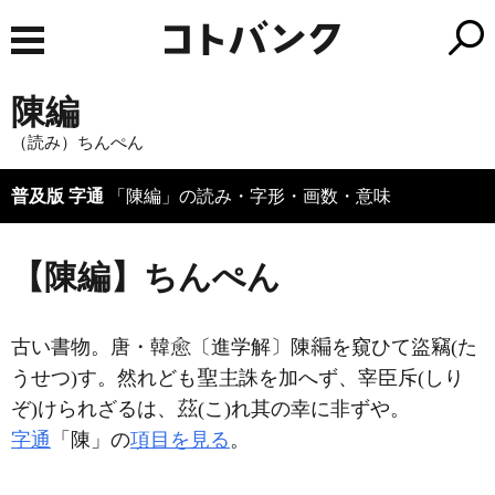
陳編
（読み）ちんぺん
普及版 字通
「陳編」の読み・字形・画数・意味
【陳編】ちんぺん
古い書物。唐・韓
〔進学解〕陳
を窺ひて盜竊(た
うせつ)す。然れども
誅を加へず、宰臣斥(しり
ぞ)けられざるは、
(こ)れ其の幸に非ずや。
字通
「陳」の
項目を見る
。