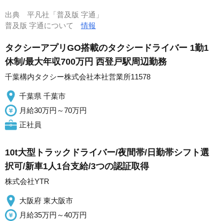
出典
平凡社「普及版 字通」
普及版 字通について
情報
タクシーアプリGO搭載のタクシードライバー 1勤1
休制/最大年収700万円 西登戸駅周辺勤務
千葉構内タクシー株式会社本社営業所11578
千葉県 千葉市
月給30万円～70万円
正社員
10t大型トラックドライバー/夜間帯/日勤帯シフト選
択可/新車1人1台支給/3つの認証取得
株式会社YTR
大阪府 東大阪市
月給35万円～40万円