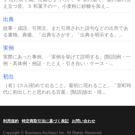
え立つ音。３ 和菓子の一。小麦粉に砂糖を加え...
出典
故事・成語、引用文、また引用された語句などの出所であ
る書物。典拠。「出典をさがす」「出典を明示する」...
実例
実際にあった事例。「実例を挙げて説明する」[類語]例・一
例・具体例・例証・たとえ・引き合い・ケース・...
初出
［名］(スル)初めて出ること。最初に現れること。「室町時
代に初出したと思われる言葉」[類語]放出・排...
利用規約
特定商取引法に基づく表記
お問い合わせ
Copyright © Business Architect Inc. All Rights Reserved.