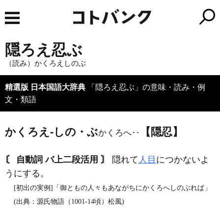
隠ろえ忍ぶ
（読み）かくろえしのぶ
精選版 日本国語大辞典
「隠ろえ忍ぶ」の意味・読み・例
文・類語
かくろえ‐しの・ぶ
【隠忍】
かくろへ‥
〘 自動詞 バ上二段活用 〙
隠れて
人目
につかないよ
うにする。
[初出の実例]「御ともの人々もあながちにかくろへしのぶれば」
(出典：源氏物語（1001‐14頃）松風)