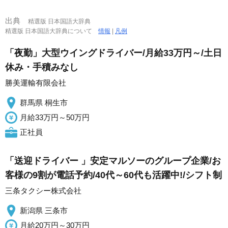
出典
精選版 日本国語大辞典
精選版 日本国語大辞典について
情報
|
凡例
「夜勤」大型ウイングドライバー/月給33万円～/土日
休み・手積みなし
勝美運輸有限会社
群馬県 桐生市
月給33万円～50万円
正社員
「送迎ドライバー 」安定マルソーのグループ企業/お
客様の9割が電話予約/40代～60代も活躍中!/シフト制
三条タクシー株式会社
新潟県 三条市
月給20万円～30万円