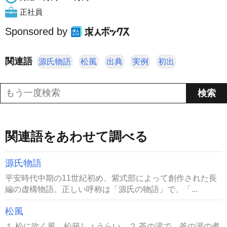
正社員
Sponsored by
関連語
源氏物語
松風
出典
実例
初出
関連語をあわせて調べる
源氏物語
平安時代中期の11世紀初め、紫式部によって創作された長
編の虚構物語。正しい呼称は「源氏の物語」で、「...
松風
１ 松に吹く風。松籟しょうらい。２ 茶の湯で、釜の湯の煮