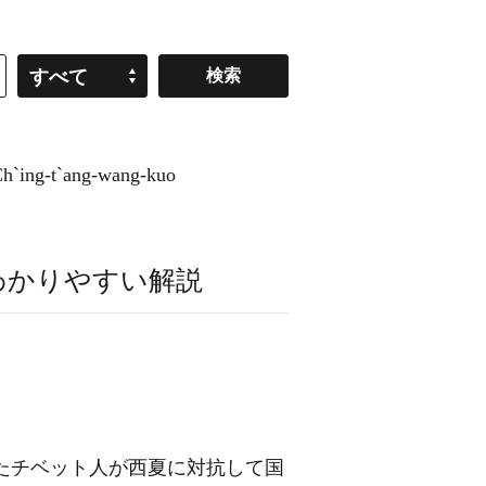
すべて
ng-t`ang-wang-kuo
わかりやすい解説
ったチベット人が西夏に対抗して国