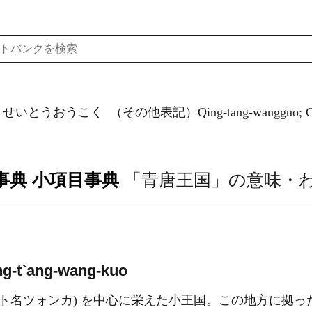
）せいとうおうこく
（その他表記）Qing-tang-wangguo; Ch`i
事典 小項目事典
「青唐王国」の意味・
ng-t`ang-wang-kuo
ベット名ツォンカ) を中心に栄えた小王国。この地方に拠