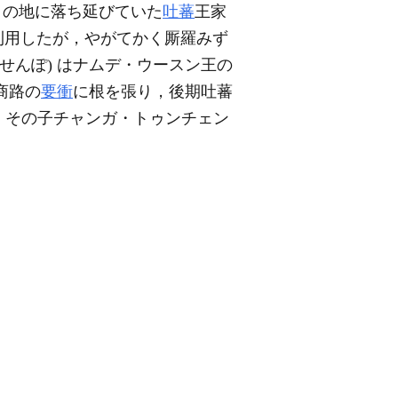
 からこの地に落ち延びていた
吐蕃
王家
で利用したが，やがてかく厮羅みず
せんぽ) はナムデ・ウースン王の
商路の
要衝
に根を張り，後期吐蕃
，その子チャンガ・トゥンチェン