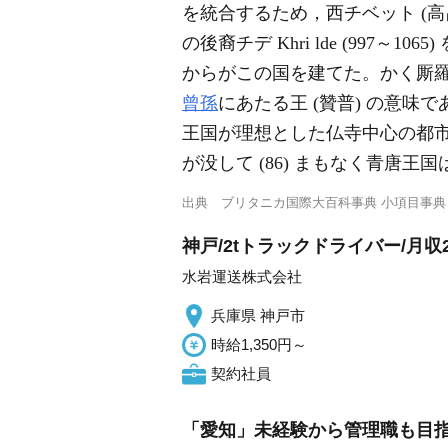
を統合するため，西チベット (高昌 S
の後裔チデ Khri lde (997～106
からがこの国を建てた。かく厮羅
曾孫
にあたる王 (贊普) の意
王国が理想とした仏寺中心の都
が没して (86) まもなく青唐王
出典
ブリタニカ国際大百科事典 小項目事典
神戸/2tトラックドライバー/月
水岩運送株式会社
兵庫県 神戸市
時給1,350円～
契約社員
「愛知」未経験から管理職も目指