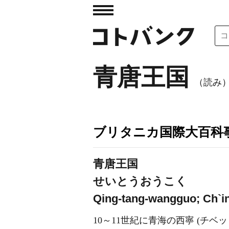
青唐王国
（読み
ブリタニカ国際大百科
青唐王国
せいとうおうこく
Qing-tang-wangguo; Ch`i
10～11世紀に青海の西寧 (チ