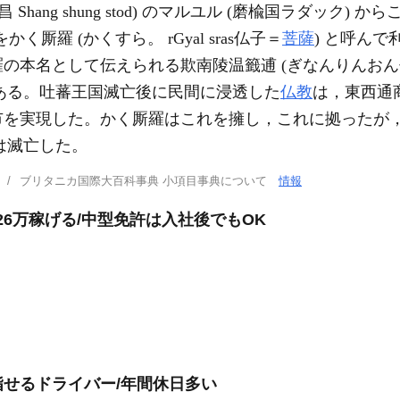
hang shung stod) のマルユル (磨楡国ラダック)
5) をかく厮羅 (かくすら。 rGyal sras仏子＝
菩薩
) と呼ん
の本名として伝えられる欺南陵温籤逋 (ぎなんりんおん
味である。吐蕃王国滅亡後に民間に浸透した
仏教
は，東西通
市を実現した。かく厮羅はこれを擁し，これに拠ったが
国は滅亡した。
ブリタニカ国際大百科事典 小項目事典について
情報
収26万稼げる/中型免許は入社後でもOK
せるドライバー/年間休日多い