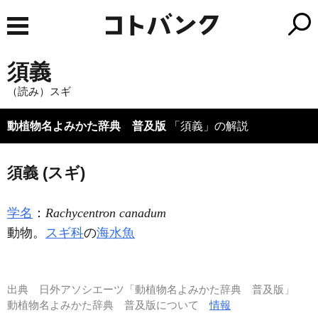
須義
（読み）スギ
動植物名よみかた辞典 普及版
「須義」の解説
須義 (スギ)
学名
：
Rachycentron canadum
動物。
スギ科
の
海水魚
出典
日外アソシエーツ「動植物名よみかた辞典 普及版」
動植物名よみかた辞典 普及版について
情報