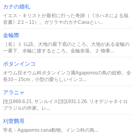
カナの婚礼
イエス・キリストが最初に行った奇跡（《ヨハネによる福
音書》2:1～11）。ガリラヤのカナCanaとい...
金輪際
［名］１ 仏語。大地の最下底のところ。大地がある金輪の
一番下、水輪に接するところ。金輪奈落。２ 物事...
ボタンインコ
オウム目オウム科ボタンインコ属Agapornisの鳥の総称。全
長10～15cm，小型の愛らしいインコ...
アラニャ
[生]1868.6.21. サンルイス[没]1931.1.26. リオデジャネイロ
ブラジルの作家。レ...
刈萱鸚哥
学名：Agapornis cana動物。インコ科の鳥...