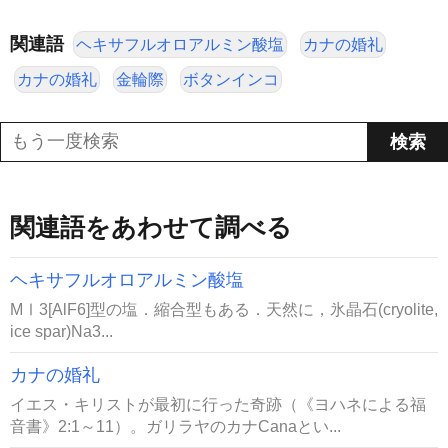
関連語
ヘキサフルオロアルミン酸塩
カナの婚礼
カナの婚礼
金輪際
ボタンインコ
関連語をあわせて調べる
ヘキサフルオロアルミン酸塩
MⅠ3[AlF6]型の塩．縮合型もある．天然に，氷晶石(cryolite,
ice spar)Na3...
カナの婚礼
イエス・キリストが最初に行った奇跡（《ヨハネによる福
音書》2:1～11）。ガリラヤのカナCanaとい...