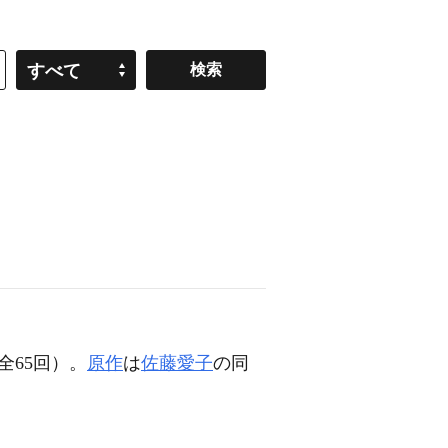
すべて
全65回）。
原作
は
佐藤愛子
の同