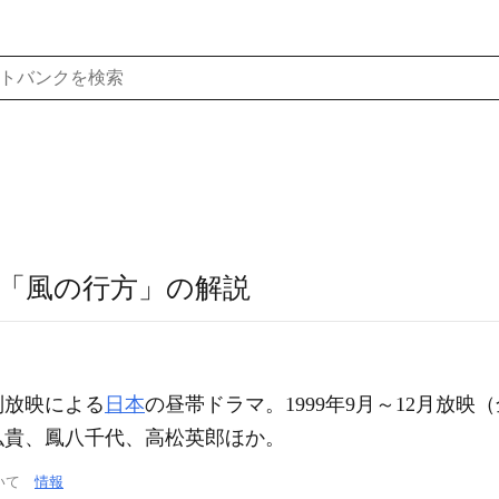
「風の行方」の解説
列放映による
日本
の昼帯ドラマ。1999年9月～12月放映（
弘貴、鳳八千代、高松英郎ほか。
ついて
情報