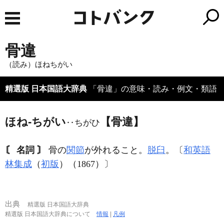
骨違
（読み）ほねちがい
精選版 日本国語大辞典
「骨違」の意味・読み・例文・類語
ほね‐ちがい
【骨違】
‥ちがひ
〘 名詞 〙
骨の
関節
が外れること。
脱臼
。〔
和英語
林集成
（
初版
）（1867）〕
出典
精選版 日本国語大辞典
精選版 日本国語大辞典について
情報
|
凡例