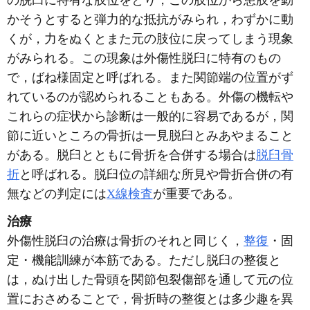
の脱臼に特有な肢位をとり，この肢位から患肢を動
かそうとすると弾力的な抵抗がみられ，わずかに動
くが，力をぬくとまた元の肢位に戻ってしまう現象
がみられる。この現象は外傷性脱臼に特有のもの
で，ばね様固定と呼ばれる。また関節端の位置がず
れているのが認められることもある。外傷の機転や
これらの症状から診断は一般的に容易であるが，関
節に近いところの骨折は一見脱臼とみあやまること
がある。脱臼とともに骨折を合併する場合は
脱臼骨
折
と呼ばれる。脱臼位の詳細な所見や骨折合併の有
無などの判定には
X線検査
が重要である。
治療
外傷性脱臼の治療は骨折のそれと同じく，
整復
・固
定・機能訓練が本筋である。ただし脱臼の整復と
は，ぬけ出した骨頭を関節包裂傷部を通して元の位
置におさめることで，骨折時の整復とは多少趣を異