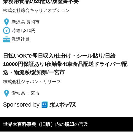
業務用食品の2t配送/履歴書不要
株式会社綜合キャリアオプション
新潟県 長岡市
時給1,310円
派遣社員
日払いOKで即日収入/仕分け・シール貼り/日給
18000円保証あり!夜勤帯4t車食品配送ドライバー/配
送・物流系/愛知県/一宮市
株式会社ジャパン・リリーフ
愛知県 一宮市
Sponsored by
世界大百科事典（旧版）
内の
脱臼
の言及