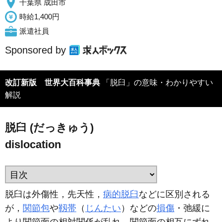
千葉県 成田市
時給1,400円
派遣社員
Sponsored by
改訂新版 世界大百科事典
「脱臼」の意味・わかりやすい
解説
脱臼 (だっきゅう)
dislocation
脱臼は外傷性，先天性，
病的脱臼
などに区別される
が，
関節包
や
靱帯
（
じんたい
）などの
損傷
・弛緩に