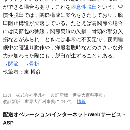
ができる場合もあり，これを
随意性脱臼
という。習
慣性脱臼では，関節構成に変化をきたしており，脱
臼阻止構造が欠落している。たとえば肩関節の場合
には関節包の弛緩，関節窩縁の欠損，骨頭の部分欠
損などがみられ，ときには非常に不安定で，夜間睡
眠中の寝返り動作や，洋服着脱時などのささいな外
力が加わった際にも，脱臼が生ずることもある。
→
関節
→
骨折
執筆者：
東 博彦
出典
株式会社平凡社「改訂新版 世界大百科事典」
改訂新版 世界大百科事典について
情報
配送オペレーション/インターネット/Webサービス・
ASP