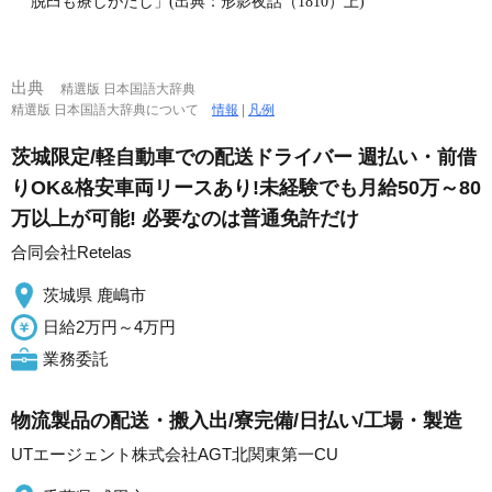
脱臼も療しがたし」(出典：形影夜話（1810）上)
出典
精選版 日本国語大辞典
精選版 日本国語大辞典について
情報
|
凡例
茨城限定/軽自動車での配送ドライバー 週払い・前借
りOK&格安車両リースあり!未経験でも月給50万～80
万以上が可能! 必要なのは普通免許だけ
合同会社Retelas
茨城県 鹿嶋市
日給2万円～4万円
業務委託
物流製品の配送・搬入出/寮完備/日払い/工場・製造
UTエージェント株式会社AGT北関東第一CU