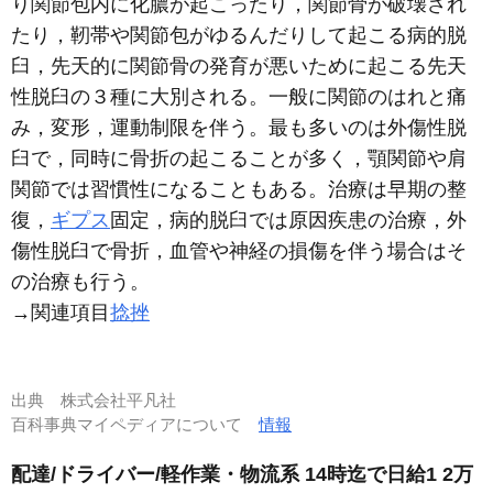
り関節包内に化膿が起こったり，関節骨が破壊され
たり，靭帯や関節包がゆるんだりして起こる病的脱
臼，先天的に関節骨の発育が悪いために起こる先天
性脱臼の３種に大別される。一般に関節のはれと痛
み，変形，運動制限を伴う。最も多いのは外傷性脱
臼で，同時に骨折の起こることが多く，顎関節や肩
関節では習慣性になることもある。治療は早期の整
復，
ギプス
固定，病的脱臼では原因疾患の治療，外
傷性脱臼で骨折，血管や神経の損傷を伴う場合はそ
の治療も行う。
→関連項目
捻挫
出典
株式会社平凡社
百科事典マイペディアについて
情報
配達/ドライバー/軽作業・物流系 14時迄で日給1 2万