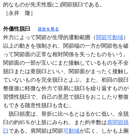
的なものが先天性股(こ)関節脱臼である。
［永井 隆］
外傷性脱臼
目次を見る
外力によって関節が生理的運動範囲（
関節可動域
）
以上の動きを強制され、関節端の一方が関節包を破
って関節面の正常な相対関係を失ったものをいう。
関節面の一部が互いにまだ接触しているものを不全
脱臼または亜脱臼といい、関節面がまったく接触し
ていないものを完全脱臼とよぶ。また、初回の脱臼
整復後に軽微な外力で容易に脱臼を繰り返すものが
習慣性脱臼で、自己の意思で脱臼をおこしたり整復
もできる随意性脱臼も含む。
脱臼頻度は、骨折に比べるとはるかに低い。全脱
臼の約85％が上肢にみられ、また約半数は
肩関節脱
臼
である。肩関節は関節
可動域
が広く、しかも上腕