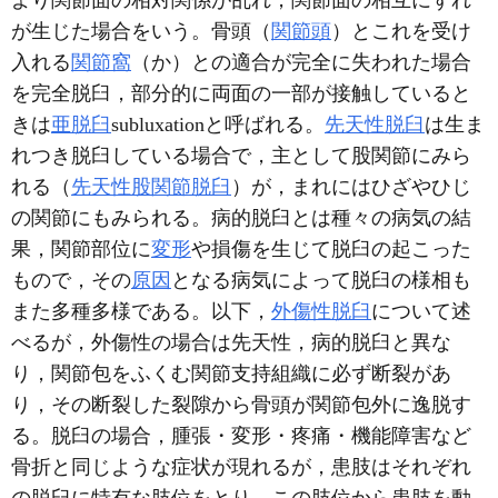
より関節面の相対関係が乱れ，関節面の相互にずれ
が生じた場合をいう。骨頭（
関節頭
）とこれを受け
入れる
関節窩
（か）との適合が完全に失われた場合
を完全脱臼，部分的に両面の一部が接触していると
きは
亜脱臼
subluxationと呼ばれる。
先天性脱臼
は生ま
れつき脱臼している場合で，主として股関節にみら
れる（
先天性股関節脱臼
）が，まれにはひざやひじ
の関節にもみられる。病的脱臼とは種々の病気の結
果，関節部位に
変形
や損傷を生じて脱臼の起こった
もので，その
原因
となる病気によって脱臼の様相も
また多種多様である。以下，
外傷性脱臼
について述
べるが，外傷性の場合は先天性，病的脱臼と異な
り，関節包をふくむ関節支持組織に必ず断裂があ
り，その断裂した裂隙から骨頭が関節包外に逸脱す
る。脱臼の場合，腫張・変形・疼痛・機能障害など
骨折と同じような症状が現れるが，患肢はそれぞれ