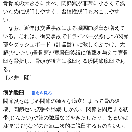
骨骨頭の大きさに比べ、関節窩が非常に小さくて浅
いために脱臼しやすく、習慣性脱臼もおこしやす
い。
なお、近年は交通事故による股関節脱臼が増えて
いる。これは、衝突事故でドライバーが膝(しつ)関節
部をダッシュボード（計器盤）に激しくぶつけ、大
腿(だいたい)骨骨頭が寛骨臼後縁に衝撃を与えて寛骨
臼を骨折し、骨頭が後方に脱臼する股関節脱臼であ
る。
［永井 隆］
病的脱臼
目次を見る
関節炎をはじめ関節の種々な病変によって骨の破
壊、関節包の拡張や弛緩(しかん)、関節を固定する靭
帯(じんたい)や筋の弛緩などをきたしたり、あるいは
麻痺(まひ)などのため二次的に脱臼するものをいい、