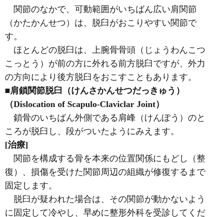
関節のなかで、可動範囲がいちばん広い肩関節
（かたかんせつ）は、脱臼がおこりやすい関節で
す。
ほとんどの脱臼は、上腕骨骨頭（じょうわんこつ
こっとう）が前の方に外れる前方脱臼ですが、外力
の方向により後方脱臼をおこすこともあります。
■肩鎖関節脱臼（けんさかんせつだっきゅう）
（Dislocation of Scapulo-Claviclar Joint）
鎖骨のいちばん外側である肩峰（けんぽう）のと
ころが脱臼し、段がついたようにみえます。
[治療]
関節を構成する骨を本来の位置関係にもどし（整
復）、損傷を受けた関節周辺の組織が修復するまで
固定します。
脱臼が疑われた場合は、その関節が動かないよう
に固定して冷やし、早めに整形外科を受診してくだ