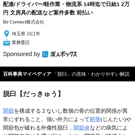
配達/ドライバー/軽作業・物流系 14時迄で日給1 2万
円 文房具の配送など案件多数 前払い
Be Connect株式会社
埼玉県 川口市
業務委託
Sponsored by
百科事典マイペディア
「脱臼」の意味・わかりやすい解説
脱臼【だっきゅう】
関節
を構成する２ないし数個の骨の位置的関係が異
常にずれること。強い外力によって
靭帯
(じんたい)や
関節包が破れる外傷性脱臼，
関節炎
などの病気によ