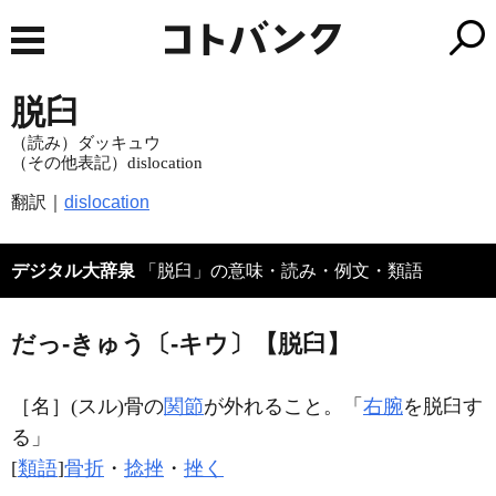
脱臼
（読み）ダッキュウ
（その他表記）dislocation
翻訳｜
dislocation
デジタル大辞泉
「脱臼」の意味・読み・例文・類語
だっ‐きゅう〔‐キウ〕【脱臼】
［名］
(スル)
骨の
関節
が外れること。「
右腕
を
脱臼
す
る」
[
類語
]
骨折
・
捻挫
・
挫く