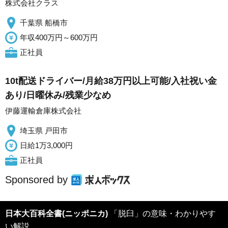
株式会社クラス
千葉県 船橋市
年収400万円～600万円
正社員
10t配送ドライバー/月給38万円以上可能/入社祝い金
あり/日曜休み/残業少なめ
伊藤運輸倉庫株式会社
埼玉県 戸田市
日給1万3,000円
正社員
Sponsored by
日本大百科全書(ニッポニカ)
「脱臼」の意味・わかりやす
い解説