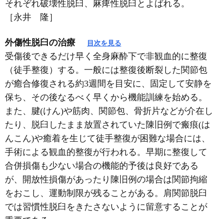
それぞれ破壊性脱臼、麻痺性脱臼とよばれる。
［永井 隆］
外傷性脱臼の治療
目次を見る
受傷後できるだけ早く全身麻酔下で非観血的に整復
（徒手整復）する。一般には整復後断裂した関節包
が癒合修復される約3週間を目安に、固定して安静を
保ち、その後なるべく早くから機能訓練を始める。
また、腱(けん)や筋肉、関節包、骨折片などが介在し
たり、脱臼したまま放置されていた陳旧例で瘢痕(は
んこん)や癒着を生じて徒手整復が困難な場合には、
手術による観血的整復が行われる。早期に整復して
合併損傷も少ない場合の機能的予後は良好である
が、開放性損傷があったり陳旧例の場合は関節拘縮
をおこし、運動制限が残ることがある。肩関節脱臼
では習慣性脱臼をきたさないように留意することが