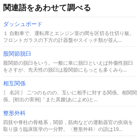
関連語をあわせて調べる
ダッシュボード
１ 自動車で、運転席とエンジン室の間を区切る仕切り板。
フロントガラスの下方の計器盤やスイッチ類が並ん...
股関節脱臼
股関節の脱臼をいう。一般に単に脱臼といえば外傷性脱臼
をさすが、先天性の脱臼は股関節にもっとも多くみら...
相互関係
〘 名詞 〙 二つのものの、互いに相手に対する関係。相関関
係。[初出の実例]「また其嫂(あによめ)と...
整形外科
四肢や脊柱の骨格系，関節，筋肉などの運動器官の疾病を
取り扱う臨床医学の一分野。〈整形外科〉の語は19...