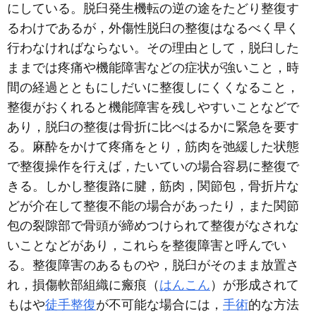
にしている。脱臼発生機転の逆の途をたどり整復す
るわけであるが，外傷性脱臼の整復はなるべく早く
行わなければならない。その理由として，脱臼した
ままでは疼痛や機能障害などの症状が強いこと，時
間の経過とともにしだいに整復しにくくなること，
整復がおくれると機能障害を残しやすいことなどで
あり，脱臼の整復は骨折に比べはるかに緊急を要す
る。麻酔をかけて疼痛をとり，筋肉を弛緩した状態
で整復操作を行えば，たいていの場合容易に整復で
きる。しかし整復路に腱，筋肉，関節包，骨折片な
どが介在して整復不能の場合があったり，また関節
包の裂隙部で骨頭が締めつけられて整復がなされな
いことなどがあり，これらを整復障害と呼んでい
る。整復障害のあるものや，脱臼がそのまま放置さ
れ，損傷軟部組織に瘢痕（
はんこん
）が形成されて
もはや
徒手整復
が不可能な場合には，
手術
的な方法