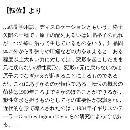
【転位】より
…結晶学用語。ディスロケーションともいう。
格子
欠陥
の一種で，原子の配列あるいは結晶格子の乱れ
が一つの線に沿って生じているものをいう。結晶固
体に外から引張りや圧縮などの力を加えると，ある
程度以上大きい力に対しては，変形を起こしたまま
元に戻らない(塑性変形)。変形が元に戻らないのは，
原子のつなぎかえが起きることによるものである
が，これにあずかるのが転位である。転位の概念の
萌芽は1900年ころまでさかのぼることができるが，
塑性変形を担うものとしてその重要性が認識され，
近代的な形で導入されたのは，1934年イギリスのテ
ーラーGeoffrey Ingram Taylorらの研究によってであ
る。…