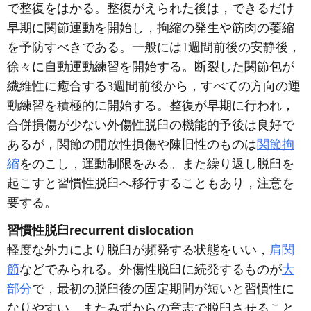
で整復をはかる。整復がえられた後は，できるだけ
早期に関節運動を開始し，拘縮の発生や筋肉の萎縮
を予防すべきである。一般には1週間前後の安静後，
徐々に自動運動練習を開始する。断裂した関節包が
繊維性に癒合する3週間前後から，すべての方向の運
動練習を積極的に開始する。整復が早期に行われ，
合併損傷が少ない外傷性脱臼の機能的予後は良好で
あるが，関節の開放性損傷や陳旧性のものは
関節拘
縮
をのこし，運動制限をみる。また繰り返し脱臼を
起こすと習慣性脱臼へ移行することもあり，注意を
要する。
習慣性脱臼recurrent dislocation
軽度な外力により脱臼が頻発する状態をいい，
肩関
節
などでみられる。外傷性脱臼に続発するものが
大
部分
で，最初の脱臼後の固定期間が短いと習慣性に
なりやすい。またみずからの意志で脱臼させること