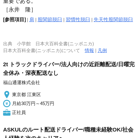
重要である。
［永井 隆］
[参照項目]
|
肩
|
股関節脱臼
|
習慣性脱臼
|
先天性股関節脱臼
出典
小学館 日本大百科全書(ニッポニカ)
日本大百科全書(ニッポニカ)について
情報
|
凡例
2t トラックドライバー/法人向けの近距離配送/日曜完
全休み・深夜配送なし
福山通運株式会社
東京都 江東区
月給30万円～45万円
正社員
ASKULのルート配送ドライバー/職種未経験OK/社会