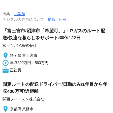
出典
小学館
デジタル大辞泉について
情報
|
凡例
「富士宮市/沼津市「希望可」」LPガスのルート配
送/快適な暮らしをサポート/年休122日
富士ツバメ株式会社
静岡県 富士宮市
年収320万円～560万円
正社員
固定ルートの配送ドライバー/日勤のみ/1年目から年
収400万可/近距離
関西フローズン株式会社
京都府 八幡市