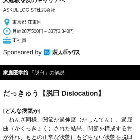
人経験を次のキャリアへ
ASKUL LOGIST株式会社
東京都 江東区
月給28万590円～33万3,340円
正社員
Sponsored by
家庭医学館
「脱臼」の解説
だっきゅう【脱臼 Dislocation】
[どんな病気か]
ねんざ同様、関節が過伸展（かしんてん）、過屈
曲（かくっきょく）された結果、関節を構成する骨
が外れ、もとの正常な状態にもどらない状態を脱臼