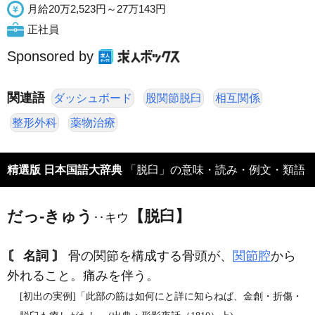
月給20万2,523円～27万143円
正社員
Sponsored by
関連語
ダッシュボード
股関節脱臼
相互関係
整形外科
薬物治療
精選版 日本国語大辞典
「脱臼」の意味・読み・例文・類語
だっ‐きゅう
【脱臼】
‥キウ
〘 名詞 〙
骨の関節を構成する骨頭が、
関節腔
から
外れること。痛みを伴う。
[初出の実例]「此部の筋は如何にと詳に知らねば、金創・折傷・