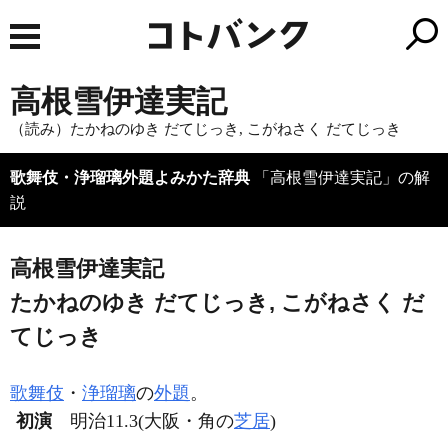
高根雪伊達実記
（読み）たかねのゆき だてじっき, こがねさく だてじっき
歌舞伎・浄瑠璃外題よみかた辞典
「高根雪伊達実記」の解
説
高根雪伊達実記
たかねのゆき だてじっき, こがねさく だ
てじっき
歌舞伎
・
浄瑠璃
の
外題
。
初演
明治11.3(大阪・角の
芝居
)