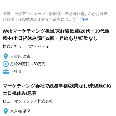
出典
日外アソシエーツ「歌舞伎・浄瑠璃外題よみかた辞典」
歌舞伎・浄瑠璃外題よみかた辞典について
情報
Webマーケティング担当/未経験歓迎/20代・30代活
躍中/土日祝休み/賞与2回・昇給あり/転勤なし
株式会社リーパス・バディ
三重県 津市
月給24万円～50万円
正社員
マーケティング会社で総務事務/残業なし/未経験OK/
土日祝休み/急募
ヒューマンリソシア株式会社
東京都 港区