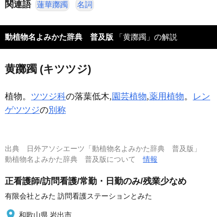
関連語
蓮華躑躅
名詞
動植物名よみかた辞典 普及版
「黄躑躅」の解説
黄躑躅 (キツツジ)
植物。
ツツジ科
の落葉低木,
園芸植物
,
薬用植物
。
レン
ゲツツジ
の
別称
出典
日外アソシエーツ「動植物名よみかた辞典 普及版」
動植物名よみかた辞典 普及版について
情報
正看護師/訪問看護/常勤・日勤のみ/残業少なめ
有限会社とみた 訪問看護ステーションとみた
和歌山県 岩出市