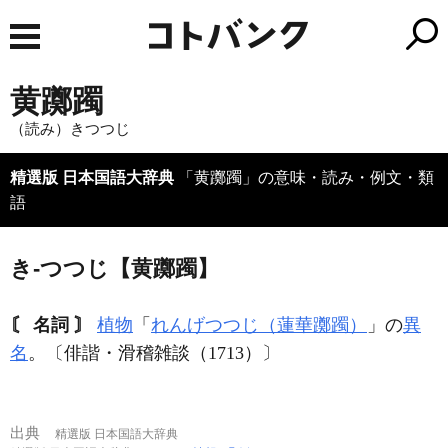
黄躑躅
（読み）きつつじ
精選版 日本国語大辞典
「黄躑躅」の意味・読み・例文・類
語
き‐つつじ【黄躑躅】
〘 名詞 〙
植物
「
れんげつつじ（蓮華躑躅）
」の
異
名
。〔俳諧・滑稽雑談（1713）〕
出典
精選版 日本国語大辞典