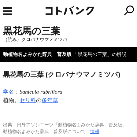
黒花馬の三葉
（読み）クロバナウマノミツバ
動植物名よみかた辞典 普及版
「黒花馬の三葉」の解説
黒花馬の三葉 (クロバナウマノミツバ)
学名
：
Sanicula rubriflora
植物。
セリ科
の
多年草
出典
日外アソシエーツ「動植物名よみかた辞典 普及版」
動植物名よみかた辞典 普及版について
情報