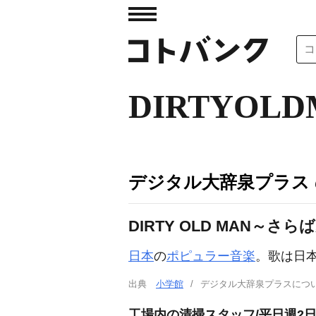
DIRTYO
デジタル大辞泉プラス
DIRTY OLD MAN～さら
日本
の
ポピュラー音楽
。歌は日
出典
小学館
デジタル大辞泉プラスに
工場内の清掃スタッフ/平日週2日～