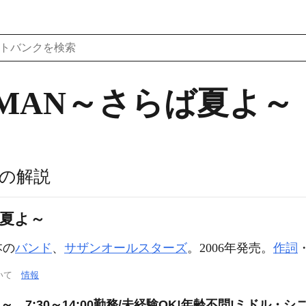
LDMAN～さらば夏よ～
の解説
ば夏よ～
本の
バンド
、
サザンオールスターズ
。2006年発売。
作詞
ついて
情報
、7:30～14:00勤務/未経験OK!年齢不問!ミドル・