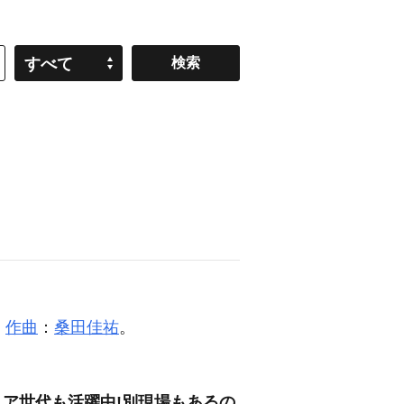
すべて
・
作曲
：
桑田佳祐
。
シニア世代も活躍中!別現場もあるの