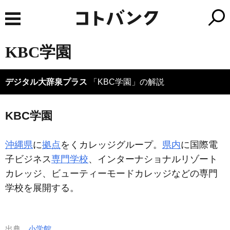
KBC学園
デジタル大辞泉プラス
「KBC学園」の解説
KBC学園
沖縄県
に
拠点
をくカレッジグループ。
県内
に国際電
子ビジネス
専門学校
、インターナショナルリゾート
カレッジ、ビューティーモードカレッジなどの専門
学校を展開する。
出典
小学館