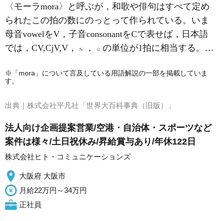
〈モーラmora〉と呼ぶが，和歌や俳句はすべて定め
られたこの拍の数にのっとって作られている。いま
母音vowelをV，子音consonantをCで表せば，日本語
では，CV,CjV,V，
，
の単位が1拍に相当する。…
※「mora」について言及している用語解説の一部を掲載していま
す。
出典｜
株式会社平凡社「世界大百科事典（旧版）」
法人向け企画提案営業/空港・自治体・スポーツなど
案件は様々/土日祝休み/昇給賞与あり/年休122日
株式会社ヒト・コミュニケーションズ
大阪府 大阪市
月給22万円～34万円
正社員