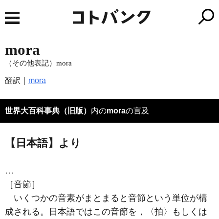
mora
（その他表記）mora
翻訳｜
mora
世界大百科事典（旧版）
内の
mora
の言及
【日本語】より
…
［音節］
いくつかの音素がまとまると
音節
という単位が構
成される。日本語ではこの音節を，〈拍〉もしくは