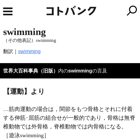
swimming
（その他表記）swimming
翻訳｜
swimming
世界大百科事典（旧版）
内の
swimming
の言及
【運動】より
…筋肉運動の場合は，関節をもつ骨格とそれに付着
する伸筋･屈筋の組合せが一般的であり，骨格は無脊
椎動物では外骨格，脊椎動物では内骨格になる。
［遊泳swimming］