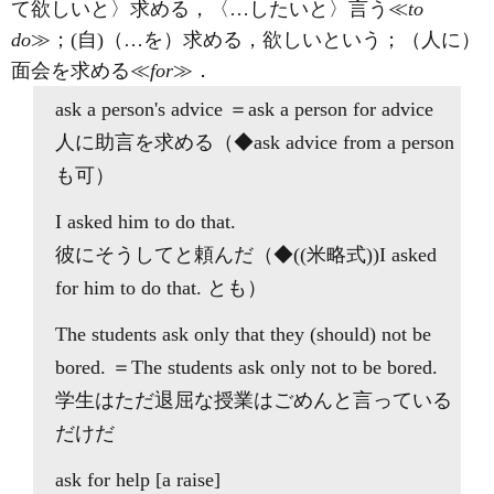
て欲しいと〉求める，〈…したいと〉言う≪
to
do
≫；
(自)
（…を）求める，欲しいという；（人に）
面会を求める≪
for
≫
．
ask
a person's advice ＝
ask
a person
for
advice
人に助言を求める（◆
ask
advice from a person
も可）
I
asked
him
to
do that.
彼にそうしてと頼んだ（◆((米略式))I
asked
for him to do that. とも）
The students
ask
only
that
they (should) not be
bored. ＝The students
ask
only not
to
be bored.
学生はただ退屈な授業はごめんと言っている
だけだ
ask for
help [a raise]