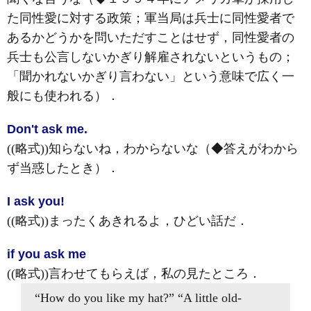
た同性愛に対する政策；軍当局は兵士に同性愛者で
あるかどうかを問いただすことはせず，同性愛者の
兵士も公言しないかぎり解雇されないというもの；
「聞かれないかぎり言わない」という意味で広く一
般にも使われる）
．
Don't ask me.
((略式))知らないね，わからないな（◆答えがわから
ず当惑したとき）
．
I ask you!
((略式))まったくあきれるよ，ひどい話だ
．
if you ask me
((略式))言わせてもらえば，私の見たところ
．
“How do you like my hat?” “A little old-