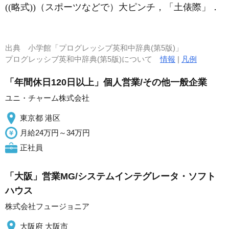
((略式))（スポーツなどで）大ピンチ，「土俵際」
．
出典
小学館「プログレッシブ英和中辞典(第5版)」
プログレッシブ英和中辞典(第5版)について
情報
|
凡例
「年間休日120日以上」個人営業/その他一般企業
ユニ・チャーム株式会社
東京都 港区
月給24万円～34万円
正社員
「大阪」営業MG/システムインテグレータ・ソフト
ハウス
株式会社フュージョニア
大阪府 大阪市