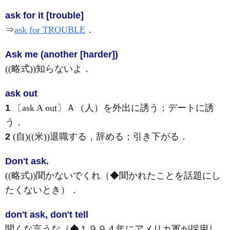
ask for it [trouble]
⇒
ask for TROUBLE
．
Ask me (another [harder])
((略式))知らないよ
．
ask out
1
〔ask A out〕Ａ（人）を外出に誘う；デートに誘
う
．
2
(自)
((米))退職する，辞める；引き下がる
．
Don't ask.
((略式))聞かないでくれ（◆聞かれたことを話題にし
たくないとき）
．
don't ask, don't tell
聞くな言うな（◆１９９４年にアメリカ軍が採用し