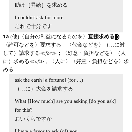
助け［昇給］を求める
I couldn't
ask for
more.
これで十分です
1a
(他)
〈自分の利益になるものを〉
直接求める
〈許可などを〉要求する，〈代金などを〉（…に対
して）請求する≪
for
≫；〈好意・負担などを〉（人
に）求める≪
of
≫，〈人に〉〈好意・負担などを〉求
める
．
ask
the earth [a fortune] (
for
...)
（…に）大金を請求する
What [How much] are you
asking
[do you
ask
]
for
this?
おいくらですか
I have a favor to
ask
(
of
) you.