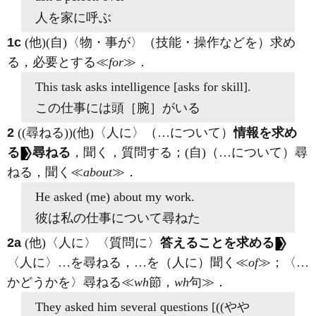
人を家に呼ぶ
1c
(他)
(自)
〈物・事が〉（技能・操作などを）求め
る，必要とする≪
for
≫
．
This task
asks
intelligence [
asks for
skill].
この仕事には頭［腕］がいる
2
((尋ねる))
(他)
〈人に〉（…について）
情報を求め
る
尋ねる
，聞く，質問する；
(自)
（…について）尋
ねる，聞く≪
about
≫
．
He
asked
(me)
about
my work.
彼は私の仕事について尋ねた
2a
(他)
〈人に〉〈質問に〉
答えることを求める
〈人に〉…を尋ねる，…を（人に）聞く≪
of
≫；〈…
かどうかを〉尋ねる≪
wh
節，
wh
句≫
．
They
asked
him several questions [((やや