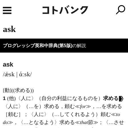
ask
プログレッシブ英和中辞典(第5版)
の解説
ask
/ǽsk | άːsk/
[動]
((求める))
1
(他)
〈人に〉（自分の利益になるものを）
求める
〈人に〉（…を）求める，頼む≪
for
≫，…を求める
［頼む］；〈人に〉（…してくれるよう）頼む≪
to
do
≫，〈…となるよう〉求める≪
that
節≫；〈…させ