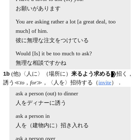
お願いがあります
You are
asking
rather a lot [a great deal, too
much]
of
him.
彼に無理な注文をつけている
Would [Is] it be too much to
ask
?
無理な相談ですかね
1b
(他)
〈人に〉（場所に）
来るよう求める
招く，
誘う≪
to
，
for
≫，〈人を〉招待する（
invite
）
．
ask
a person (out)
to
dinner
人をディナーに誘う
ask
a person in
人を（建物内に）招き入れる
ask
a person over