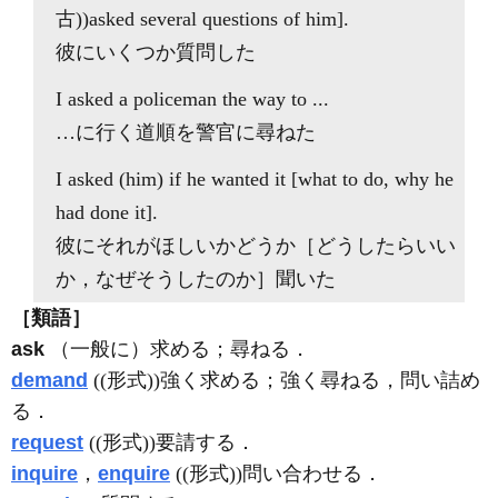
古))
asked
several questions
of
him].
彼にいくつか質問した
I
asked
a policeman the way to ...
…に行く道順を警官に尋ねた
I
asked
(him)
if
he wanted it [
what
to do,
why
he
had done it].
彼にそれがほしいかどうか［どうしたらいい
か，なぜそうしたのか］聞いた
［類語］
ask
（一般に）求める；尋ねる．
demand
((形式))強く求める；強く尋ねる，問い詰め
る．
request
((形式))要請する．
inquire
，
enquire
((形式))問い合わせる．