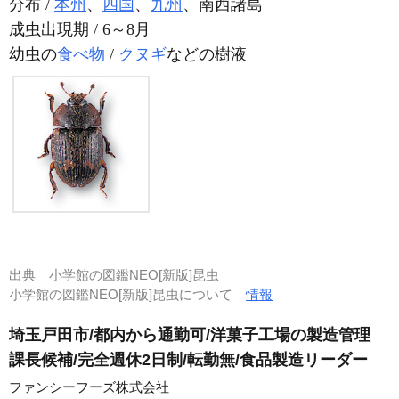
分布 /
本州
、
四国
、
九州
、南西諸島
成虫出現期 / 6～8月
幼虫の
食べ物
/
クヌギ
などの樹液
出典
小学館の図鑑NEO[新版]昆虫
小学館の図鑑NEO[新版]昆虫について
情報
埼玉戸田市/都内から通勤可/洋菓子工場の製造管理
課長候補/完全週休2日制/転勤無/食品製造リーダー
ファンシーフーズ株式会社