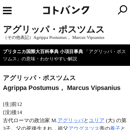
アグリッパ・ポスツムス
（その他表記）Agrippa Postumus， Marcus Vipsanius
ブリタニカ国際大百科事典 小項目事典
「アグリッパ・ポス
ツムス」の意味・わかりやすい解説
アグリッパ・ポスツムス
Agrippa Postumus， Marcus Vipsanius
[生]前12
[没]後14
古代ローマの政治家 M.
アグリッパ
と
ユリア
(大) の第
3子。父の死後生まれ，祖父
アウグスツス
帝の
養子
と