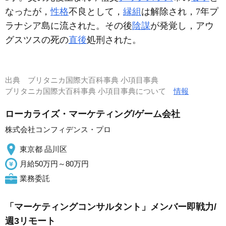
なったが，
性格
不良として，
縁組
は解除され，7年プ
ラナシア島に流された。その後
陰謀
が発覚し，アウ
グスツスの死の
直後
処刑された。
出典
ブリタニカ国際大百科事典 小項目事典
ブリタニカ国際大百科事典 小項目事典について
情報
ローカライズ・マーケティング/ゲーム会社
株式会社コンフィデンス・プロ
東京都 品川区
月給50万円～80万円
業務委託
「マーケティングコンサルタント」メンバー即戦力/
週3リモート