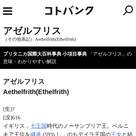
アゼルフリス
（その他表記）Aethelfrith(Ethelfrith)
ブリタニカ国際大百科事典 小項目事典
「アゼルフリス」の
意味・わかりやすい解説
アゼルフリス
Aethelfrith(Ethelfrith)
[生]?
[没]616
イギリス，
七王国
時代のノーサンブリア王。ベルニ
キア王位を
継承
(593) し，のちデイラ王国の
王女
と結