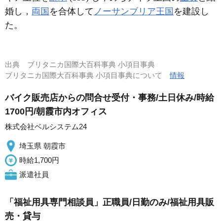
婚し，
両国
を合体して
ノーサンブリア王国
を建設し
た。
出典
ブリタニカ国際大百科事典 小項目事典
ブリタニカ国際大百科事典 小項目事典について
情報
バイク販売店からの問合せ受付・事務/土日休み/時給
1700円/朝霞市内オフィス
株式会社ベルシステム24
埼玉県 朝霞市
時給1,700円
派遣社員
「福祉用具専門相談員」正職員/日勤のみ/福祉用具販
売・貸与