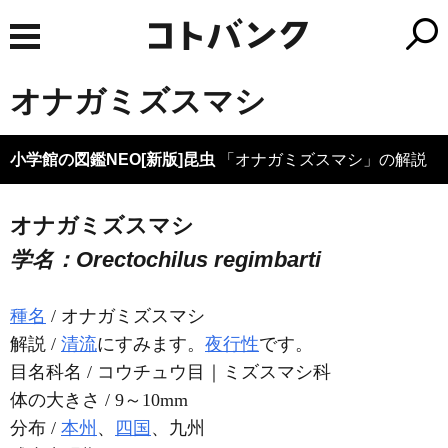
オナガミズスマシ
小学館の図鑑NEO[新版]昆虫
「オナガミズスマシ」の解説
オナガミズスマシ
学名：Orectochilus regimbarti
種名
/ オナガミズスマシ
解説 /
清流
にすみます。
夜行性
です。
目名科名 / コウチュウ目｜ミズスマシ科
体の大きさ / 9～10mm
分布 /
本州
、
四国
、九州