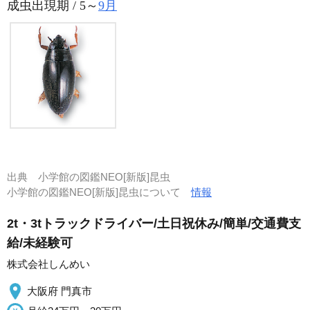
成虫出現期 / 5～
9月
出典
小学館の図鑑NEO[新版]昆虫
小学館の図鑑NEO[新版]昆虫について
情報
2t・3tトラックドライバー/土日祝休み/簡単/交通費支
給/未経験可
株式会社しんめい
大阪府 門真市