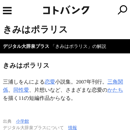
きみはポラリス
デジタル大辞泉プラス
「きみはポラリス」の解説
きみはポラリス
三浦しをんによる
恋愛
小説集。2007年刊行。
三角関
係
、
同性愛
、片想いなど、さまざまな恋愛の
かたち
を描く11の短編作品からなる。
出典
小学館
デジタル大辞泉プラスについて
情報