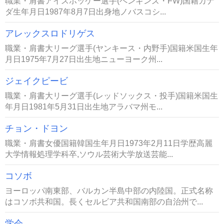
職業・肩書アイスホッケー選手(ペンギンズ・FW)国籍カナ
ダ生年月日1987年8月7日出身地ノバスコシ...
アレックスロドリゲス
職業・肩書大リーグ選手(ヤンキース・内野手)国籍米国生年
月日1975年7月27日出生地ニューヨーク州...
ジェイクピービ
職業・肩書大リーグ選手(レッドソックス・投手)国籍米国生
年月日1981年5月31日出生地アラバマ州モ...
チョン・ドヨン
職業・肩書女優国籍韓国生年月日1973年2月11日学歴高麗
大学情報処理学科卒,ソウル芸術大学放送芸能...
コソボ
ヨーロッパ南東部、バルカン半島中部の内陸国。正式名称
はコソボ共和国。長くセルビア共和国南部の自治州で...
学会