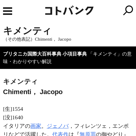
キメンティ
（その他表記）Chimenti， Jacopo
ブリタニカ国際大百科事典 小項目事典
「キメンティ」の意
味・わかりやすい解説
キメンティ
Chimenti， Jacopo
[生]1554
[没]1640
イタリアの
画家
。
ジェノバ
，フィレンツェ，エンポ
リなどで活躍した。
代表作
は『
無原罪
の御やどり』