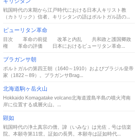
キリシタン
戦国時代の末期から江戸時代における日本人キリスト教
（カトリック）信者。キリシタンの語はポルトガル語の...
ピューリタン革命
目次 革命の前提 改革と内乱 共和政と護国卿政
権 革命の評価 日本におけるピューリタン革命...
ブラガンサ朝
ポルトガルの第四王朝（1640～1910）およびブラジル皇帝
家（1822～89）。ブラガンサBrag...
北海道駒ヶ岳火山
Hokkaido Komagatake volcano北海道渡島半島の噴火湾南
岸に位置する成層火山。...
顕如
戦国時代の浄土真宗の僧。諱（いみな）は光佐，号は信楽
院。本願寺第11世。証如の長男。本願寺は証如時代...