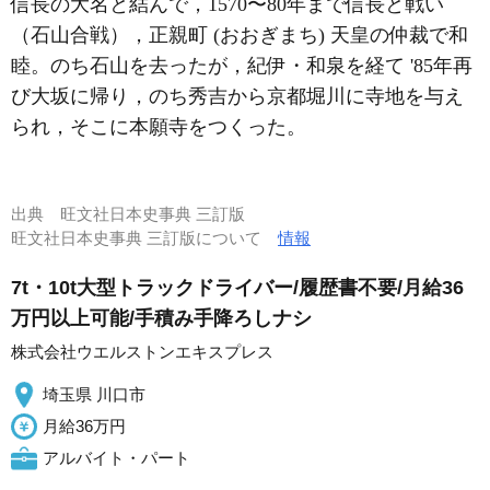
信長の大名と結んで，1570〜80年まで信長と戦い
（石山合戦），正親町 (おおぎまち) 天皇の仲裁で和
睦。のち石山を去ったが，紀伊・和泉を経て '85年再
び大坂に帰り，のち秀吉から京都堀川に寺地を与え
られ，そこに本願寺をつくった。
出典
旺文社日本史事典 三訂版
旺文社日本史事典 三訂版について
情報
7t・10t大型トラックドライバー/履歴書不要/月給36
万円以上可能/手積み手降ろしナシ
株式会社ウエルストンエキスプレス
埼玉県 川口市
月給36万円
アルバイト・パート