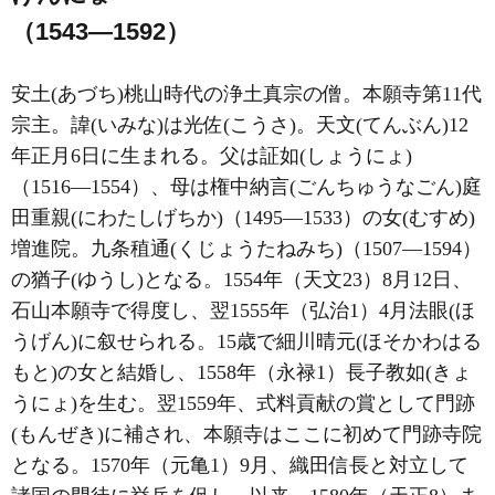
（1543―1592）
安土(あづち)桃山時代の浄土真宗の僧。本願寺第11代
宗主。諱(いみな)は光佐(こうさ)。天文(てんぶん)12
年正月6日に生まれる。父は証如(しょうにょ)
（1516―1554）、母は権中納言(ごんちゅうなごん)庭
田重親(にわたしげちか)（1495―1533）の女(むすめ)
増進院。九条稙通(くじょうたねみち)（1507―1594）
の猶子(ゆうし)となる。1554年（天文23）8月12日、
石山本願寺で得度し、翌1555年（弘治1）4月法眼(ほ
うげん)に叙せられる。15歳で細川晴元(ほそかわはる
もと)の女と結婚し、1558年（永禄1）長子教如(きょ
うにょ)を生む。翌1559年、式料貢献の賞として門跡
(もんぜき)に補され、本願寺はここに初めて門跡寺院
となる。1570年（元亀1）9月、織田信長と対立して