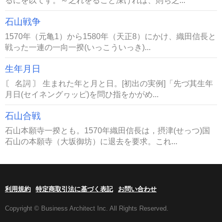
るにを以てす。～之れをること深ければ、則ち之...
石山戦争
1570年（元亀1）から1580年（天正8）にかけ、織田信長と
戦った一連の一向一揆(いっこういっき)...
生年月日
〘 名詞 〙 生まれた年と月と日。[初出の実例]「先づ其生年
月日(セイネングヮッピ)を問ひ指をかがめ...
石山合戦
石山本願寺一揆とも。1570年織田信長は，摂津(せっつ)国
石山の本願寺（大坂御坊）に退去を要求。これ...
利用規約
特定商取引法に基づく表記
お問い合わせ
Copyright © Business Architect Inc. All Rights Reserved.