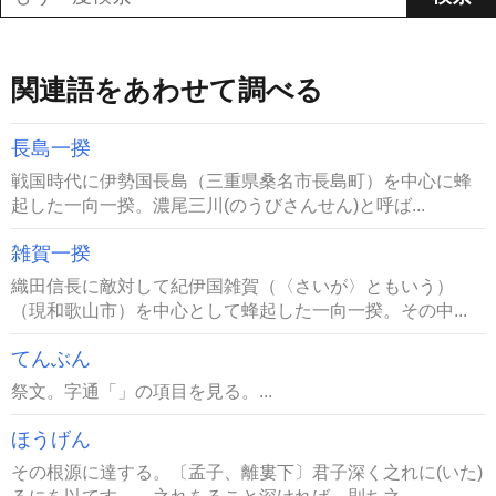
関連語をあわせて調べる
長島一揆
戦国時代に伊勢国長島（三重県桑名市長島町）を中心に蜂
起した一向一揆。濃尾三川(のうびさんせん)と呼ば...
雑賀一揆
織田信長に敵対して紀伊国雑賀（〈さいが〉ともいう）
（現和歌山市）を中心として蜂起した一向一揆。その中...
てんぶん
祭文。字通「」の項目を見る。...
ほうげん
その根源に達する。〔孟子、離婁下〕君子深く之れに(いた)