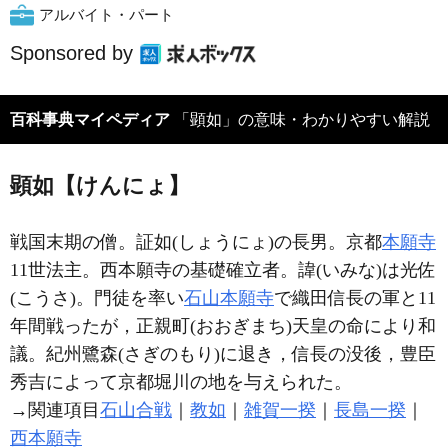
アルバイト・パート
Sponsored by
百科事典マイペディア
「顕如」の意味・わかりやすい解説
顕如【けんにょ】
戦国末期の僧。証如(しょうにょ)の長男。京都
本願寺
11世法主。西本願寺の基礎確立者。諱(いみな)は光佐
(こうさ)。門徒を率い
石山本願寺
で織田信長の軍と11
年間戦ったが，正親町(おおぎまち)天皇の命により和
議。紀州鷺森(さぎのもり)に退き，信長の没後，豊臣
秀吉によって京都堀川の地を与えられた。
→関連項目
石山合戦
｜
教如
｜
雑賀一揆
｜
長島一揆
｜
西本願寺