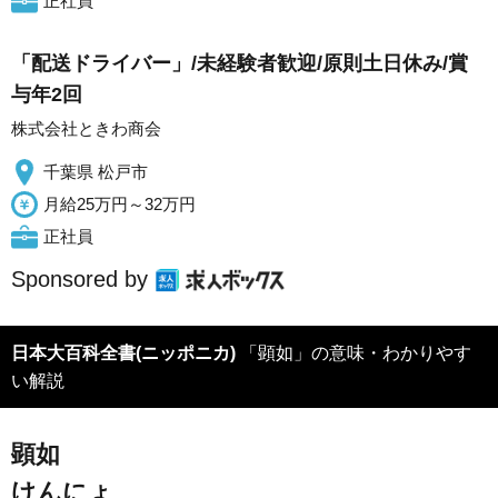
正社員
「配送ドライバー」/未経験者歓迎/原則土日休み/賞
与年2回
株式会社ときわ商会
千葉県 松戸市
月給25万円～32万円
正社員
Sponsored by
日本大百科全書(ニッポニカ)
「顕如」の意味・わかりやす
い解説
顕如
けんにょ