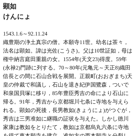
顕如
けんにょ
1543.1.6～92.11.24
織豊期の浄土真宗の僧。本願寺11世。幼名は茶々，
法名は顕如。諱は光佐(こうさ)。父は10世証如，母は
権中納言庭田重親の女。1554年(天文23)得度。59年
(永禄2)門跡に列する。70～80年(元亀元～天正8)織田
信長との間に石山合戦を展開。正親町(おおぎまち)天
皇の仲裁で和議し，石山を退き紀伊国鷺森，ついで
和泉国貝塚に移り，85年豊臣秀吉の命により石山に
帰る。91年，秀吉から京都堀川七条に寺地を与えら
れる。顕如の死後，長男教如(きょうにょ)がつぐが，
秀吉は三男准如に継職の証状を与えた。しかし徳川
家康は教如をとりたて，教如は京都烏丸六条に寺地
を得て東本願寺を建立。准如方の西本願寺と分裂し