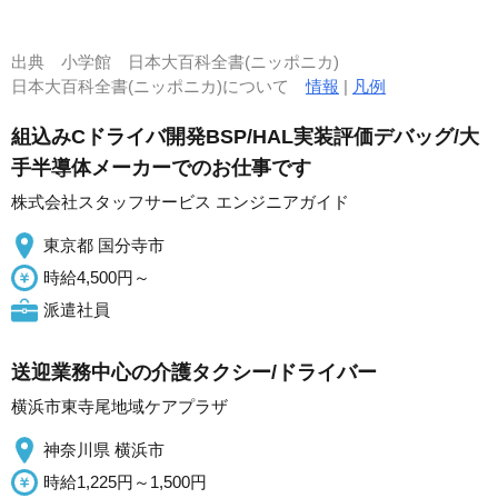
出典
小学館 日本大百科全書(ニッポニカ)
日本大百科全書(ニッポニカ)について
情報
|
凡例
組込みCドライバ開発BSP/HAL実装評価デバッグ/大
手半導体メーカーでのお仕事です
株式会社スタッフサービス エンジニアガイド
東京都 国分寺市
時給4,500円～
派遣社員
送迎業務中心の介護タクシー/ドライバー
横浜市東寺尾地域ケアプラザ
神奈川県 横浜市
時給1,225円～1,500円