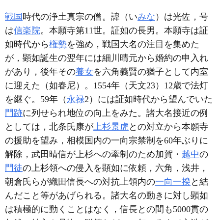
戦国
時代の浄土真宗の僧。諱（い
みな
）は光佐，号
は
信楽院
。本願寺第11世。証如の長男。本願寺は証
如時代から
権勢
を強め，戦国大名の注目を集めた
が，顕如誕生の翌年には細川晴元から婚約の申入れ
があり，後年その
養女
を六角義賢の猶子として内室
に迎えた（如春尼）。1554年（天文23）12歳で法灯
を継ぐ。59年（
永禄
2）には証如時代から望んでいた
門跡
に列せられ地位の向上をみた。諸大名接近の例
としては，北条氏康が
上杉景虎
との対立から本願寺
の援助を望み，相模国内の一向宗禁制を60年ぶりに
解除，武田晴信が上杉への牽制のため加賀・
越中
の
門徒
の上杉領への侵入を顕如に依頼，六角，浅井，
朝倉氏らが織田信長への対抗上領内の
一向一揆
と結
んだこと等があげられる。諸大名の動きに対し顕如
は積極的に動くことはなく，信長との間も5000貫の