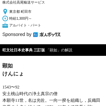
株式会社高尾輸送サービス
東京都 町田市
時給1,300円～
アルバイト・パート
Sponsored by
旺文社日本史事典 三訂版
「顕如」の解説
顕如
けんにょ
1543〜92
安土桃山時代の浄土真宗の僧
本願寺11世，名は光佐。一向一揆を組織し，反織田