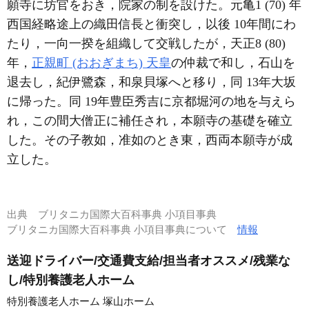
願寺に坊官をおき，院家の制を設けた。元亀1 (70) 年
西国経略途上の織田信長と衝突し，以後 10年間にわ
たり，一向一揆を組織して交戦したが，天正8 (80)
年，
正親町 (おおぎまち) 天皇
の仲裁で和し，石山を
退去し，紀伊鷺森，和泉貝塚へと移り，同 13年大坂
に帰った。同 19年豊臣秀吉に京都堀河の地を与えら
れ，この間大僧正に補任され，本願寺の基礎を確立
した。その子教如，准如のとき東，西両本願寺が成
立した。
出典
ブリタニカ国際大百科事典 小項目事典
ブリタニカ国際大百科事典 小項目事典について
情報
送迎ドライバー/交通費支給/担当者オススメ/残業な
し/特別養護老人ホーム
特別養護老人ホーム 塚山ホーム