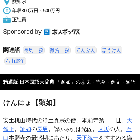
愛知県
年収300万円～500万円
正社員
Sponsored by
関連語
長島一揆
雑賀一揆
てんぶん
ほうげん
石山戦争
精選版 日本国語大辞典
「顕如」の意味・読み・例文・類語
けんにょ【顕如】
安土桃山時代の浄土真宗の僧。本願寺第一一世。
大
僧正
。
証如
の
長男
。諱
は光佐。
大坂
の人。
石
(いみな)
山
本願寺の最盛期にあたり、
天下統一
をすすめる織