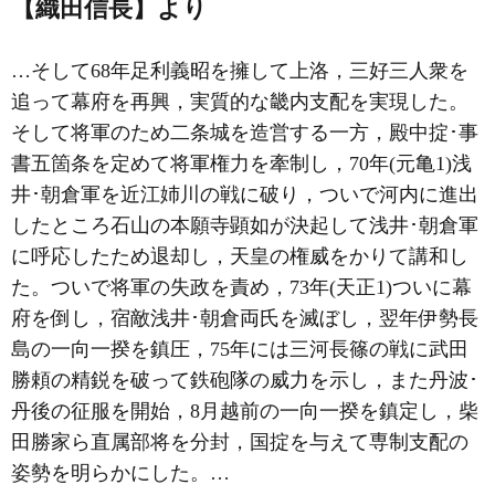
【織田信長】より
…そして68年足利義昭を擁して上洛，三好三人衆を
追って幕府を再興，実質的な畿内支配を実現した。
そして将軍のため二条城を造営する一方，殿中掟･事
書五箇条を定めて将軍権力を牽制し，70年(元亀1)浅
井･朝倉軍を近江
姉川の戦
に破り，ついで河内に進出
したところ石山の本願寺顕如が決起して浅井･朝倉軍
に呼応したため退却し，天皇の権威をかりて講和し
た。ついで将軍の失政を責め，73年(天正1)ついに幕
府を倒し，宿敵浅井･朝倉両氏を滅ぼし，翌年伊勢長
島の
一向一揆
を鎮圧，75年には三河
長篠の戦
に武田
勝頼の精鋭を破って鉄砲隊の威力を示し，また丹波･
丹後の征服を開始，8月越前の一向一揆を鎮定し，柴
田勝家ら直属部将を分封，国掟を与えて専制支配の
姿勢を明らかにした。…