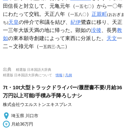
田信長と対立して、元亀元年（
）から一〇年
一五七〇
にわたって交戦。天正八年（
）
正親町
一五八〇
(おおぎま
天皇
の仲介で和議を結び、
紀伊
鷺森に移り、天正
ち)
一三年大坂天満の地に帰った。顕如の
没後
、長男
教
如
の東本願寺創建によって東西に分派した。
天文
一
二～文祿元年（
）
一五四三‐九二
出典
精選版 日本国語大辞典
精選版 日本国語大辞典について
情報
|
凡例
7t・10t大型トラックドライバー/履歴書不要/月給36
万円以上可能/手積み手降ろしナシ
株式会社ウエルストンエキスプレス
埼玉県 川口市
月給36万円