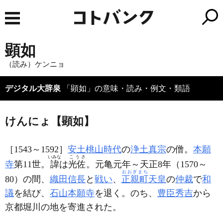
顕如
（読み）ケンニョ
デジタル大辞泉
「顕如」の意味・読み・例文・類語
けんにょ【顕如】
［1543～1592］
安土桃山時代
の
浄土真宗
の僧。
本願
いみな
こうさ
寺
第11世。
諱
は
光佐
。元亀元年～天正8年（1570～
おおぎまち
80）の間、
織田信長
と
戦い
、
正親町
天皇
の
仲裁
で
和
議
を結び、
石山本願寺
を退く。のち、
豊臣秀吉
から
京都堀川の地を寄進された。