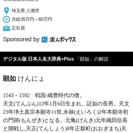
埼玉県 八潮市
月給35万円～60万円
正社員
Sponsored by
デジタル版 日本人名大辞典+Plus
「顕如」の解説
顕如
けんにょ
1543－1592
戦国-織豊時代の僧。
天文(てんぶん)12年1月6日生まれ。証如の長男。天文
23年浄土真宗本願寺11世,永禄(えいろく)2年本願寺初
の門跡(もんぜき)となる。元亀(げんき)元年織田信長
と開戦し,天正(てんしょう)8年正親町(おおぎまち)天