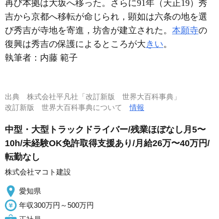
再び本拠は大坂へ移った。さらに91年（天正19）秀
吉から京都へ移転が命じられ，顕如は六条の地を選
び秀吉が寺地を寄進，坊舎が建立された。
本願寺
の
復興は秀吉の保護によるところが大
きい
。
執筆者：
内藤 範子
出典
株式会社平凡社「改訂新版 世界大百科事典」
改訂新版 世界大百科事典について
情報
中型・大型トラックドライバー/残業ほぼなし月5〜
10h/未経験OK免許取得支援あり/月給26万〜40万円/
転勤なし
株式会社マコト建設
愛知県
年収300万円～500万円