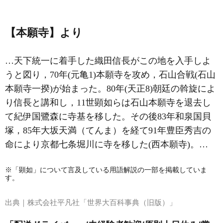
【本願寺】より
…天下統一に着手した織田信長がこの地を入手しよ
うと図り，70年(元亀1)本願寺を攻め，石山合戦(
石山
本願寺一揆
)が始まった。80年(天正8)朝廷の斡旋によ
り信長と講和し，11世
顕如
らは石山本願寺を退去し
て紀伊国鷺森に寺基を移した。その後83年和泉国貝
塚，85年大坂天満（てんま）を経て91年豊臣秀吉の
命により京都七条堀川に寺を移した(西本願寺)。…
※「顕如」について言及している用語解説の一部を掲載していま
す。
出典｜
株式会社平凡社「世界大百科事典（旧版）」