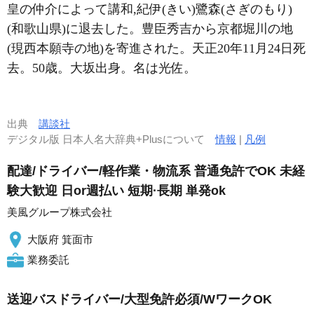
皇の仲介によって講和,紀伊(きい)鷺森(さぎのもり)
(和歌山県)に退去した。豊臣秀吉から京都堀川の地
(現西本願寺の地)を寄進された。天正20年11月24日死
去。50歳。大坂出身。名は光佐。
出典
講談社
デジタル版 日本人名大辞典+Plusについて
情報
|
凡例
配達/ドライバー/軽作業・物流系 普通免許でOK 未経
験大歓迎 日or週払い 短期·長期 単発ok
美風グループ株式会社
大阪府 箕面市
業務委託
送迎バスドライバー/大型免許必須/WワークOK