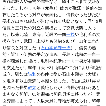
矢銭の納入や品物の贈答など，69年ころまで交渉が
あった。しかし70年（元亀1）信長が近江・越前へ進
攻したころから対立が表面化し，信長からたびたび
要求が出され破却が告げられる状態となり，同年9月
信長と三好氏の対立を契機として交戦状態に入っ
た。以来北陸，東海，近畿の一向
一揆
や毛利氏の支
援をうけ，武田・上杉とも盟約を結び，11年にわた
り信長と対立した（
石山本願寺一揆
）。信長の越
前・近江・伊勢の平定が進み，長島・越前の一向一
揆が壊滅した後は，毛利や紀伊の一向一揆が本願寺
を支えたが，80年（天正8）朝廷の仲介により和睦が
成立。顕如は
講和
の条件に従い石山本願寺（大坂）
を退き和歌山鷺森に本拠を移した。石山に残り再挙
を図った長男
教如
と義絶したが，信長が倒れたあと
まもなく和解。83年顕如は和泉貝塚に移ったが，豊
臣秀吉によって，大坂天満に寺地が与えられ，85年