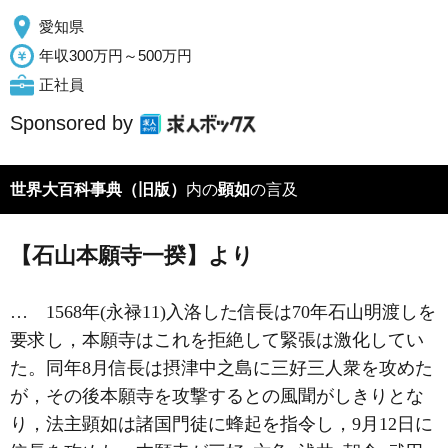
愛知県
年収300万円～500万円
正社員
Sponsored by
世界大百科事典（旧版）
内の
顕如
の言及
【石山本願寺一揆】より
… 1568年(永禄11)入洛した信長は70年石山明渡しを
要求し，本願寺はこれを拒絶して緊張は激化してい
た。同年8月信長は摂津中之島に
三好三人衆
を攻めた
が，その後本願寺を攻撃するとの風聞がしきりとな
り，法主
顕如
は諸国門徒に蜂起を指令し，9月12日に