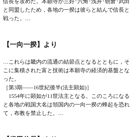
信長を攻めた。本願寺が三好･六角･浅井･朝倉･武田
と同盟したため，各地の一揆は彼らと結んで信長と
戦った。…
【一向一揆】より
…これらは畿内の流通の結節点となるとともに，そ
こに集積された富と技術は本願寺の経済的基盤とな
った。
［第3期――16世紀後半(法主顕如)］
1554年に
顕如
が11世法主となる。このころになる
と各地の戦国大名は領国内の一向一揆の蜂起を恐れ
て，布教を禁止した。…