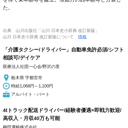
た。
出典
山川出版社「山川 日本史小辞典 改訂新版」
山川 日本史小辞典 改訂新版について
情報
「介護タクシー/ドライバー」自動車免許必須/シフト
相談可/デイケア
医療法人社団一心会/野沢の里
栃木県 宇都宮市
時給1,068円～1,100円
アルバイト・パート
4tトラック配送ドライバー/経験者優遇×即戦力歓迎/
高収入・月収40万も可能
柳田運輸株式会社