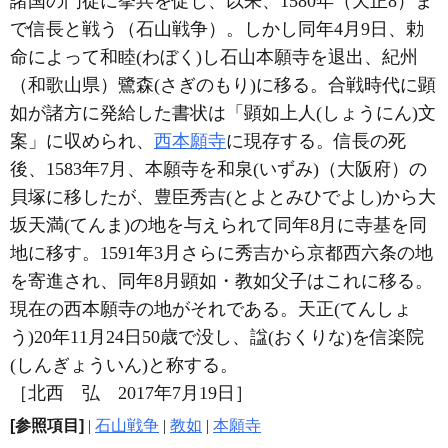
諸国の門徒に挙兵を促し、以来、1580年（天正8）ま
で信長と戦う（石山戦争）。しかし同年4月9日、勅
命によって和睦(わぼく)し石山本願寺を退出、紀州
（和歌山県）鷺森(さぎのもり)に移る。合戦時代に顕
如が諸方に発給した書状は「顕如上人(しょうにん)文
案」に収められ、
西本願寺
に現存する。信長の死
後、1583年7月、本願寺を和泉(いずみ)（大阪府）の
貝塚に移したが、豊臣秀吉(とよとみひでよし)から大
坂天満(てんま)の地を与えられて同年8月に寺基を同
地に移す。1591年3月さらに秀吉から京都西六条の地
を寄進され、同年8月顕如・教如父子はこれに移る。
現在の西本願寺の地がそれである。天正(てんしょ
う)20年11月24日50歳で没し、諡(おくりな)を信楽院
(しんぎょういん)と称する。
［北西 弘 2017年7月19日］
[参照項目]
|
石山戦争
|
教如
|
本願寺