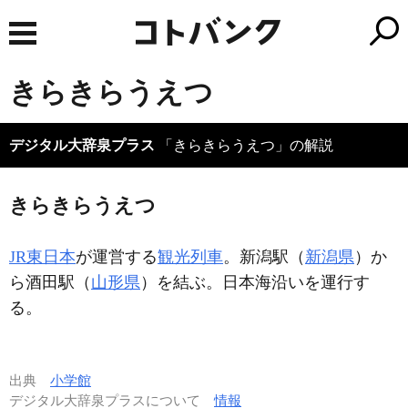
きらきらうえつ
デジタル大辞泉プラス
「きらきらうえつ」の解説
きらきらうえつ
JR東日本
が運営する
観光列車
。新潟駅（
新潟県
）か
ら酒田駅（
山形県
）を結ぶ。日本海沿いを運行す
る。
出典
小学館
デジタル大辞泉プラスについて
情報