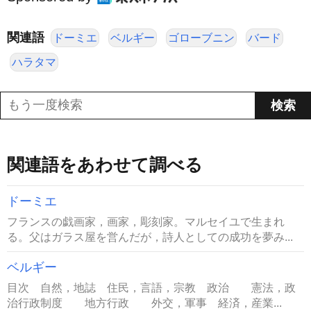
関連語
ドーミエ
ベルギー
ゴローブニン
バード
ハラタマ
関連語をあわせて調べる
ドーミエ
フランスの戯画家，画家，彫刻家。マルセイユで生まれ
る。父はガラス屋を営んだが，詩人としての成功を夢み...
ベルギー
目次 自然，地誌 住民，言語，宗教 政治 憲法，政
治行政制度 地方行政 外交，軍事 経済，産業...