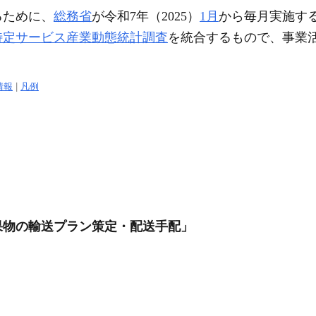
るために、
総務省
が令和7年（2025）
1月
から毎月実施す
特定サービス産業動態統計調査
を統合するもので、事業
情報
|
凡例
果物の輸送プラン策定・配送手配」