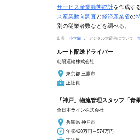
サービス産業動態統計
を作成す
ス産業動向調査
と
経済産業省
の
別の従業者数などを調べる。
出典
小学館
デジタル大辞泉について
ルート配送ドライバー
朝陽運輸株式会社
東京都 三鷹市
正社員
「神戸」物流管理スタッフ「青
全日本ライン株式会社
兵庫県 神戸市
年収420万円～574万円