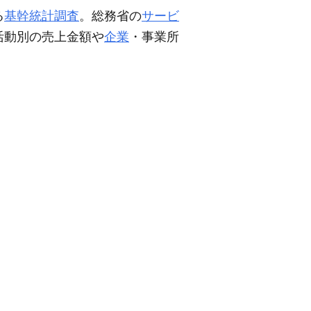
る
基幹統計調査
。総務省の
サービ
活動別の売上金額や
企業
・事業所