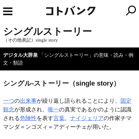
シングルストーリー
（その他表記）single story
デジタル大辞泉
「シングルストーリー」の意味・読み・例
文・類語
シングル‐ストーリー（single story）
一つ
の
出来事
が繰り返し語られることにより、
固定
観念
が形成され、
唯一
の真実であるかのように認識
される
危険性
を表す
言葉
。
ナイジェリア
の作家チマ
マンダ＝ンゴズィ＝アディーチェが用いた。