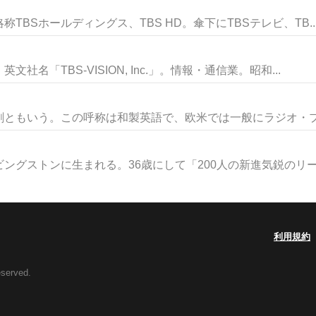
TBSホールディングス、TBS HD。傘下にTBSテレビ、TB..
名「TBS-VISION, Inc.」。情報・通信業。昭和...
ともいう。この呼称は和製英語で、欧米では一般にラジオ・プレイr
グストンに生まれる。36歳にして「200人の新進気鋭のリーダ
利用規約
eserved.