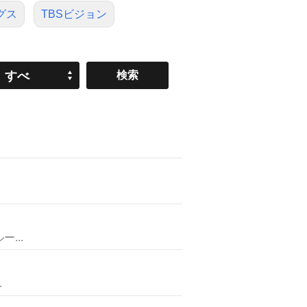
グス
TBSビジョン
すべ
て
...
.