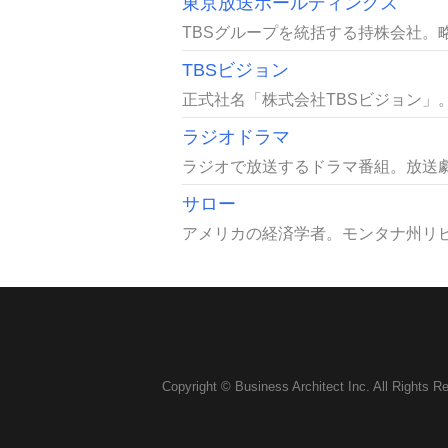
東京放送ホールディングス
TBSグループを統括する持株会社。略称
TBSビジョン
正式社名「株式会社TBSビジョン」。英文社
ラジオドラマ
ラジオで放送するドラマ番組。放送劇
サロー
アメリカの経済学者。モンタナ州リビン
Copyright © Business Architect Inc. All Rights R