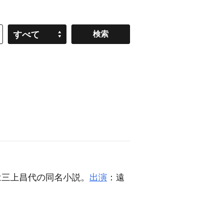
すべて
は三上昌代の同名小説。
出演
：遠