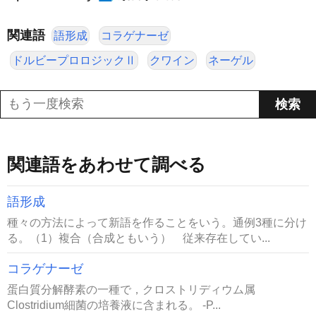
関連語
語形成
コラゲナーゼ
ドルビープロロジックⅡ
クワイン
ネーゲル
関連語をあわせて調べる
語形成
種々の方法によって新語を作ることをいう。通例3種に分け
る。（1）複合（合成ともいう） 従来存在してい...
コラゲナーゼ
蛋白質分解酵素の一種で，クロストリディウム属
Clostridium細菌の培養液に含まれる。 -P...