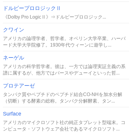
ドルビープロロジックⅡ
《Dolby Pro LogicⅡ》⇒ドルビープロロジック...
クワイン
アメリカの論理学者、哲学者。オベリン大学卒業、ハーバ
ード大学大学院修了。1930年代ウィーンに遊学し...
ネーゲル
アメリカの科学哲学者。彼は、一方では論理実証主義の系
譜に属するが、他方ではパースやデューイといった哲...
プロテアーゼ
タンパク質やペプチドのペプチド結合CO-NHを加水分解
（切断）する酵素の総称。タンパク分解酵素、タン...
Surface
アメリカのマイクロソフト社の純正タブレット型端末。コ
ンピュータ・ソフトウェア会社であるマイクロソフト...