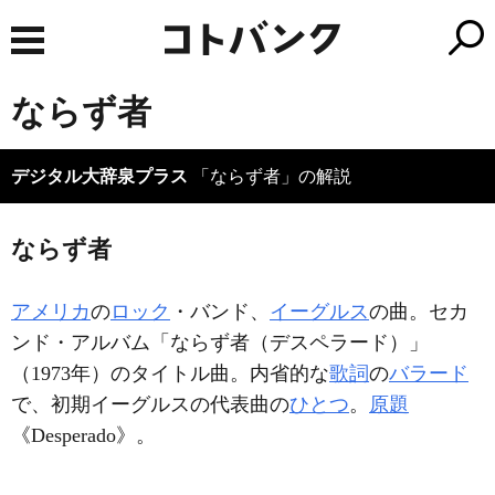
ならず者
デジタル大辞泉プラス
「ならず者」の解説
ならず者
アメリカ
の
ロック
・バンド、
イーグルス
の曲。セカ
ンド・アルバム「ならず者（デスペラード）」
（1973年）のタイトル曲。内省的な
歌詞
の
バラード
で、初期イーグルスの代表曲の
ひとつ
。
原題
《Desperado》。