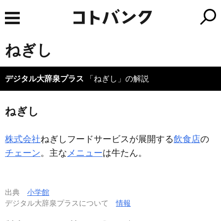
ねぎし
デジタル大辞泉プラス
「ねぎし」の解説
ねぎし
株式会社
ねぎしフードサービスが展開する
飲食店
の
チェーン
。主な
メニュー
は牛たん。
出典
小学館
デジタル大辞泉プラスについて
情報