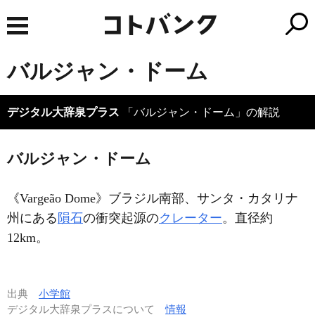
バルジャン・ドーム
デジタル大辞泉プラス
「バルジャン・ドーム」の解説
バルジャン・ドーム
《Vargeão Dome》ブラジル南部、サンタ・カタリナ
州にある
隕石
の衝突起源の
クレーター
。直径約
12km。
出典
小学館
デジタル大辞泉プラスについて
情報