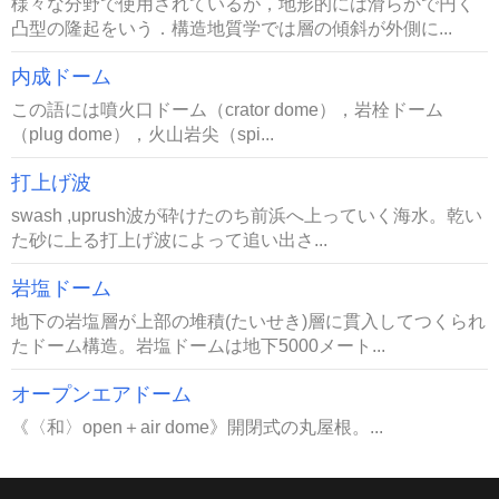
様々な分野で使用されているが，地形的には滑らかで円く
凸型の隆起をいう．構造地質学では層の傾斜が外側に...
内成ドーム
この語には噴火口ドーム（crator dome），岩栓ドーム
（plug dome），火山岩尖（spi...
打上げ波
swash ,uprush波が砕けたのち前浜へ上っていく海水。乾い
た砂に上る打上げ波によって追い出さ...
岩塩ドーム
地下の岩塩層が上部の堆積(たいせき)層に貫入してつくられ
たドーム構造。岩塩ドームは地下5000メート...
オープンエアドーム
《〈和〉open＋air dome》開閉式の丸屋根。...