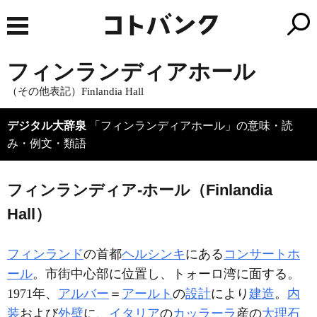
フィンランディアホール
（その他表記）Finlandia Hall
デジタル大辞泉
「フィンランディアホール」の意味・読
み・例文・類語
フィンランディア‐ホール（Finlandia
Hall）
フィンランド
の首都
ヘルシンキ
にある
コンサートホ
ール
。市街中心部に位置し、トォーロ湾に面する。
1971年、
アルバー
＝
アールト
の
設計
により
建造
。
内
装
および
外壁
に、
イタリア
の
カッラーラ
産の
大理石