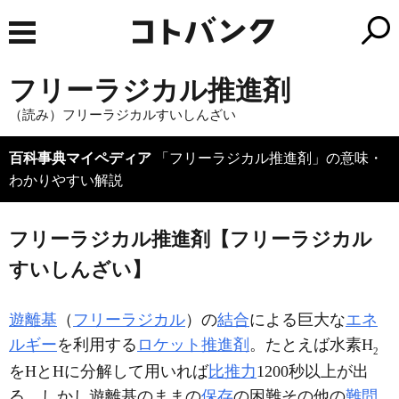
フリーラジカル推進剤
（読み）フリーラジカルすいしんざい
百科事典マイペディア
「フリーラジカル推進剤」の意味・
わかりやすい解説
フリーラジカル推進剤【フリーラジカル
すいしんざい】
遊離基
（
フリーラジカル
）の
結合
による巨大な
エネ
ルギー
を利用する
ロケット推進剤
。たとえば水素H
2
をHとHに分解して用いれば
比推力
1200秒以上が出
る。しかし遊離基のままの
保存
の困難その他の
難問