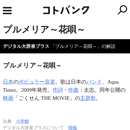
プルメリア～花唄～
デジタル大辞泉プラス
「プルメリア～花唄～」の解説
プルメリア～花唄～
日本
の
ポピュラー音楽
。歌は日本の
バンド
、Aqua
Timez。2009年発売。
作詞
・
作曲
：太志。同年公開の
映画
「ごくせん THE MOVIE」の
主題歌
。
出典
小学館
デジタル大辞泉プラスについて
情報